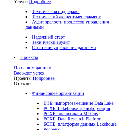
Услуги
Подробнее
Техническая поддержка
Технический аккаунт-менеджмент
Аудит зрелости процессов управления
данными
Надежный старт
Технический аудит
Стратегия управления данными
Проекты
По нашим данным
Вас ждет успех
Проекты
Подробнее
Отрасли
Финансовые организации
ВТБ: импортозамещение Data Lake
РСХБ: Lakehouse-трансформация
РСХБ: аналитика и MLOps
РСХБ: Data Research Platform
БСПБ: платформа данных Lakehouse
Росбанк