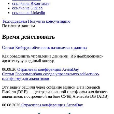
ссылка на ВКонтакте
ссылка на GitHab
ссылка на Linkedin
Техподдержка
Получить консультацию
По нашим данным
Время действовать
Статьи
Киберустойчивость начинается с данных
Как объединить управление данными, ИБ и&nbspбизнес-
архитектуру в единый контур
06.08.26
Отраслевая конференция ArenaDay
Статьи
Россельхозбанк создал управляемую self-service-
платформу для аналитиков
Эту задачу решили через создание единой Data Research
Platform (DRP) — централизованной платформы для бизнес-
аналитиков, построенной на базе СУБД Arenadata DB (ADB)
06.08.2026
Отраслевая конференция ArenaDay