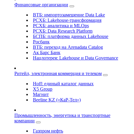
Финансовые организации
ВТБ: импортозамещение Data Lake
РСХБ: Lakehouse-трансформация
РСХБ: аналитика и MLOps
РСХБ: Data Research Platform
БСПБ: платформа данных Lakehouse
Росбанк
ВТБ: переход на Arenadata Catalog
Ак Барс Банк
Нацлотерея: Lakehouse и Data Governance
Ритейл, электронная коммерция и телеком
Hoff: единый каталог данных
X5 Group
Магнит
Beeline KZ («КаР-Тел»)
Промышленность, энергетика и транспортные
компании
Газпром нефть