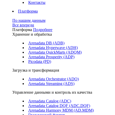
Контакты
Платформа
По нашим данным
Все впереди
Платформа
Подробнее
Хранение и обработка
Arenadata DB (ADB)
Arenadata Hyperwave (ADH)
Arenadata QuickMarts (ADQM)
Arenadata Prosperity (ADP)
Picodata (PD)
Загрузка и трансформация
Arenadata Orchestrator (ADO)
Arenadata Streaming (ADS)
Управление данными и контроль их качества
Arenadata Catalog (ADC)
Arenadata Catalog DQF (ADС.DQF)
Arenadata Harmony MDM (AD.MDM)
Гражданский фактор