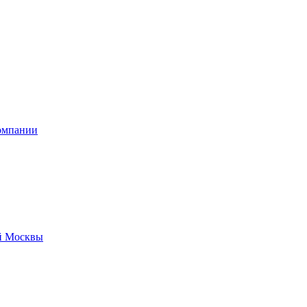
омпании
й Москвы