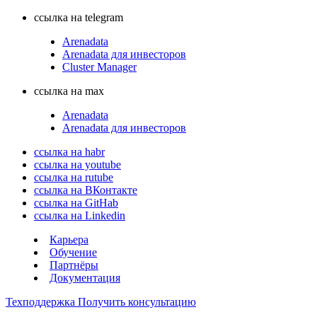
ссылка на telegram
Arenadata
Arenadata для инвесторов
Cluster Manager
ссылка на max
Arenadata
Arenadata для инвесторов
ссылка на habr
ссылка на youtube
ссылка на rutube
ссылка на ВКонтакте
ссылка на GitHab
ссылка на Linkedin
Карьера
Обучение
Партнёры
Документация
Техподдержка
Получить консультацию