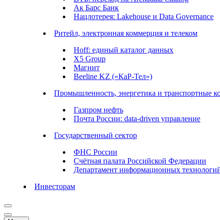
Ак Барс Банк
Нацлотерея: Lakehouse и Data Governance
Ритейл, электронная коммерция и телеком
Hoff: единый каталог данных
X5 Group
Магнит
Beeline KZ («КаР-Тел»)
Промышленность, энергетика и транспортные к
Газпром нефть
Почта России: data-driven управление
Государственный сектор
ФНС России
Счётная палата Российской Федерации
Департамент информационных технологи
Инвесторам