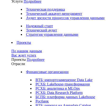
Услуги
Подробнее
Техническая поддержка
Технический аккаунт-менеджмент
Аудит зрелости процессов управления данными
Надежный старт
Технический аудит
Стратегия управления данными
Проекты
По нашим данным
Вас ждет успех
Проекты
Подробнее
Отрасли
Финансовые организации
ВТБ: импортозамещение Data Lake
РСХБ: Lakehouse-трансформация
РСХБ: аналитика и MLOps
РСХБ: Data Research Platform
БСПБ: платформа данных Lakehouse
Росбанк
ВТБ: переход на Arenadata Catalog