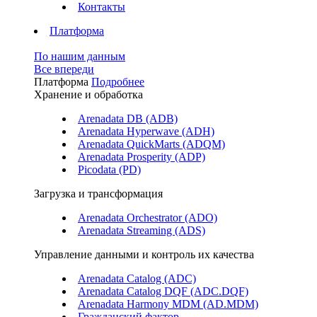
Контакты
Платформа
По нашим данным
Все впереди
Платформа
Подробнее
Хранение и обработка
Arenadata DB (ADB)
Arenadata Hyperwave (ADH)
Arenadata QuickMarts (ADQM)
Arenadata Prosperity (ADP)
Picodata (PD)
Загрузка и трансформация
Arenadata Orchestrator (ADO)
Arenadata Streaming (ADS)
Управление данными и контроль их качества
Arenadata Catalog (ADC)
Arenadata Catalog DQF (ADС.DQF)
Arenadata Harmony MDM (AD.MDM)
Гражданский фактор