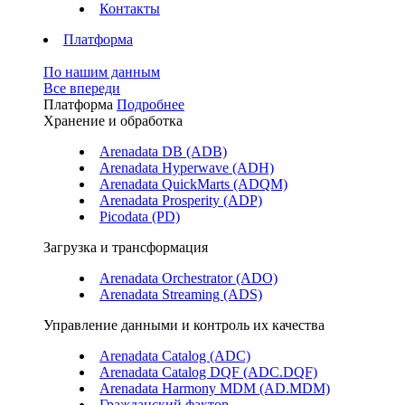
Контакты
Платформа
По нашим данным
Все впереди
Платформа
Подробнее
Хранение и обработка
Arenadata DB (ADB)
Arenadata Hyperwave (ADH)
Arenadata QuickMarts (ADQM)
Arenadata Prosperity (ADP)
Picodata (PD)
Загрузка и трансформация
Arenadata Orchestrator (ADO)
Arenadata Streaming (ADS)
Управление данными и контроль их качества
Arenadata Catalog (ADC)
Arenadata Catalog DQF (ADС.DQF)
Arenadata Harmony MDM (AD.MDM)
Гражданский фактор