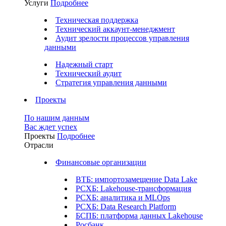
Услуги
Подробнее
Техническая поддержка
Технический аккаунт-менеджмент
Аудит зрелости процессов управления
данными
Надежный старт
Технический аудит
Стратегия управления данными
Проекты
По нашим данным
Вас ждет успех
Проекты
Подробнее
Отрасли
Финансовые организации
ВТБ: импортозамещение Data Lake
РСХБ: Lakehouse-трансформация
РСХБ: аналитика и MLOps
РСХБ: Data Research Platform
БСПБ: платформа данных Lakehouse
Росбанк