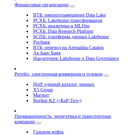
Финансовые организации
ВТБ: импортозамещение Data Lake
РСХБ: Lakehouse-трансформация
РСХБ: аналитика и MLOps
РСХБ: Data Research Platform
БСПБ: платформа данных Lakehouse
Росбанк
ВТБ: переход на Arenadata Catalog
Ак Барс Банк
Нацлотерея: Lakehouse и Data Governance
Ритейл, электронная коммерция и телеком
Hoff: единый каталог данных
X5 Group
Магнит
Beeline KZ («КаР-Тел»)
Промышленность, энергетика и транспортные
компании
Газпром нефть