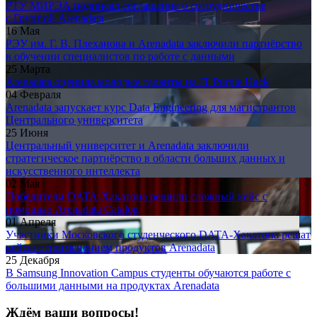
РТУ МИРЭА подписал соглашение о сотрудничестве
с Группой Arenadata
16 Мая
РЭУ им. Г. В. Плеханова и Arenadata заключили партнёрство
в обучении специалистов по работе с данными
25 Марта
Arenadata оценила молодые таланты на IT Purple Hack
04 Февраля
Arenadata запускает курс Data Engineering для магистрантов
Центрального университета
25 Июня
Центральный университет и Arenadata заключили
стратегическое партнёрство в области больших данных и
искусственного интеллекта
02 Мая
Победители DATA-Хакатона решили сложный кейс с
помощью Arenadata Catalog
01 Апреля
Участники Московского студенческого DATA-Хакатона решат
кейсы с применением продуктов Arenadata
25 Декабря
В Samsung Innovation Campus студенты обучаются работе с
большими данными на продуктах Arenadata
Ждём ваши вопросы!