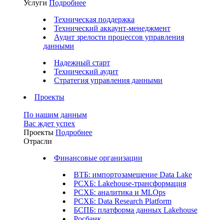
Услуги
Подробнее
Техническая поддержка
Технический аккаунт-менеджмент
Аудит зрелости процессов управления
данными
Надежный старт
Технический аудит
Стратегия управления данными
Проекты
По нашим данным
Вас ждет успех
Проекты
Подробнее
Отрасли
Финансовые организации
ВТБ: импортозамещение Data Lake
РСХБ: Lakehouse-трансформация
РСХБ: аналитика и MLOps
РСХБ: Data Research Platform
БСПБ: платформа данных Lakehouse
Росбанк