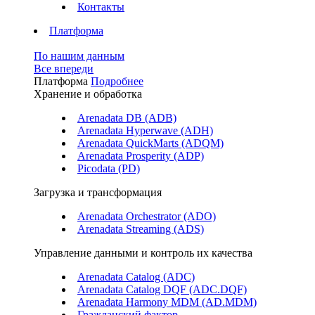
Контакты
Платформа
По нашим данным
Все впереди
Платформа
Подробнее
Хранение и обработка
Arenadata DB (ADB)
Arenadata Hyperwave (ADH)
Arenadata QuickMarts (ADQM)
Arenadata Prosperity (ADP)
Picodata (PD)
Загрузка и трансформация
Arenadata Orchestrator (ADO)
Arenadata Streaming (ADS)
Управление данными и контроль их качества
Arenadata Catalog (ADC)
Arenadata Catalog DQF (ADС.DQF)
Arenadata Harmony MDM (AD.MDM)
Гражданский фактор