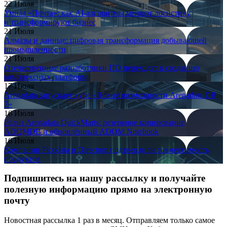
22 Июля
Умная «Почта»: как AI-алгоритмы меняют логистику
и трансформируют бизнес
21 Июля
Алмазы и данные: цифровая трансформация добывающей
промышленности
21 Июля
Отечественные разработчики ПО переходят к созданию
комплексных платформ
17 Июля
Arenadata запускает курс «Новые возможности Arenadata DB
7»
16 Июля
Релиз Arenadata QuickMarts: резервное копирование
ADQMDB и обновлённый ADQM Notebook
16 Июля
Компании Picodata и Directum подтвердили совместимость
продуктов
Подпишитесь на нашу рассылку и получайте
полезную информацию прямо на электронную
почту
Новостная рассылка 1 раз в месяц. Отправляем только самое