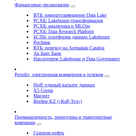
Финансовые организации
ВТБ: импортозамещение Data Lake
РСХБ: Lakehouse-трансформация
РСХБ: аналитика и MLOps
РСХБ: Data Research Platform
БСПБ: платформа данных Lakehouse
Росбанк
ВТБ: переход на Arenadata Catalog
Ак Барс Банк
Нацлотерея: Lakehouse и Data Governance
Ритейл, электронная коммерция и телеком
Hoff: единый каталог данных
X5 Group
Магнит
Beeline KZ («КаР-Тел»)
Промышленность, энергетика и транспортные
компании
Газпром нефть