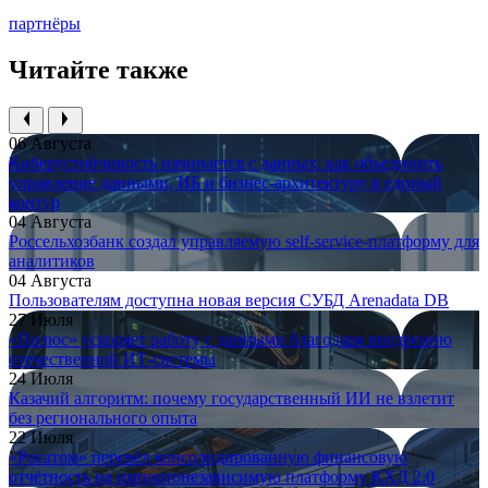
партнёры
Читайте также
06 Августа
Киберустойчивость начинается с данных: как объединить
управление данными, ИБ и бизнес-архитектуру в единый
контур
04 Августа
Россельхозбанк создал управляемую self-service-платформу для
аналитиков
04 Августа
Пользователям доступна новая версия СУБД Arenadata DB
27 Июля
«Полюс» ускоряет работу с данными благодаря внедрению
отечественной ИТ-системы
24 Июля
Казачий алгоритм: почему государственный ИИ не взлетит
без регионального опыта
22 Июля
«Росатом» перевёл консолидированную финансовую
отчётность на импортонезависимую платформу КХД 2.0