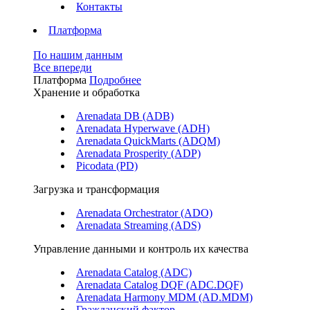
Контакты
Платформа
По нашим данным
Все впереди
Платформа
Подробнее
Хранение и обработка
Arenadata DB (ADB)
Arenadata Hyperwave (ADH)
Arenadata QuickMarts (ADQM)
Arenadata Prosperity (ADP)
Picodata (PD)
Загрузка и трансформация
Arenadata Orchestrator (ADO)
Arenadata Streaming (ADS)
Управление данными и контроль их качества
Arenadata Catalog (ADC)
Arenadata Catalog DQF (ADС.DQF)
Arenadata Harmony MDM (AD.MDM)
Гражданский фактор