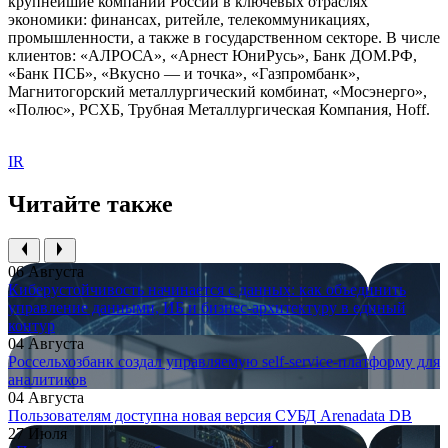
крупнейшие компании России в ключевых отраслях
экономики: финансах, ритейле, телекоммуникациях,
промышленности, а также в государственном секторе. В числе
клиентов: «АЛРОСА», «Арнест ЮниРусь», Банк ДОМ.РФ,
«Банк ПСБ», «Вкусно — и точка», «Газпромбанк»,
Магнитогорский металлургический комбинат, «Мосэнерго»,
«Полюс», РСХБ, Трубная Металлургическая Компания, Hoff.
IR
Читайте также
06 Августа
Киберустойчивость начинается с данных: как объединить
управление данными, ИБ и бизнес-архитектуру в единый
контур
04 Августа
Россельхозбанк создал управляемую self-service-платформу для
аналитиков
04 Августа
Пользователям доступна новая версия СУБД Arenadata DB
27 Июля