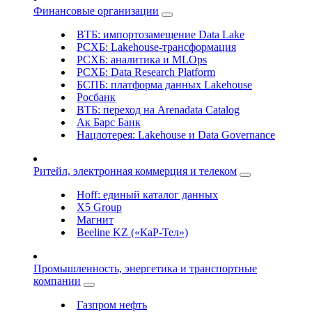
Финансовые организации
ВТБ: импортозамещение Data Lake
РСХБ: Lakehouse-трансформация
РСХБ: аналитика и MLOps
РСХБ: Data Research Platform
БСПБ: платформа данных Lakehouse
Росбанк
ВТБ: переход на Arenadata Catalog
Ак Барс Банк
Нацлотерея: Lakehouse и Data Governance
Ритейл, электронная коммерция и телеком
Hoff: единый каталог данных
X5 Group
Магнит
Beeline KZ («КаР-Тел»)
Промышленность, энергетика и транспортные
компании
Газпром нефть