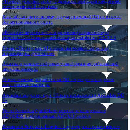
«Полюс» ускоряет работу с данными благодаря внедрению
отечественной ИТ-системы
24 Июля
Казачий алгоритм: почему государственный ИИ не взлетит
без регионального опыта
22 Июля
«Росатом» перевёл консолидированную финансовую
отчётность на импортонезависимую платформу КХД 2.0
22 Июля
Умная «Почта»: как AI-алгоритмы меняют логистику
и трансформируют бизнес
21 Июля
Алмазы и данные: цифровая трансформация добывающей
промышленности
21 Июля
Отечественные разработчики ПО переходят к созданию
комплексных платформ
17 Июля
Arenadata запускает курс «Новые возможности Arenadata DB
7»
16 Июля
Релиз Arenadata QuickMarts: резервное копирование
ADQMDB и обновлённый ADQM Notebook
16 Июля
Компании Picodata и Directum подтвердили совместимость