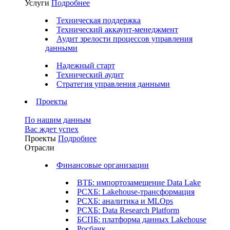
Услуги
Подробнее
Техническая поддержка
Технический аккаунт-менеджмент
Аудит зрелости процессов управления
данными
Надежный старт
Технический аудит
Стратегия управления данными
Проекты
По нашим данным
Вас ждет успех
Проекты
Подробнее
Отрасли
Финансовые организации
ВТБ: импортозамещение Data Lake
РСХБ: Lakehouse-трансформация
РСХБ: аналитика и MLOps
РСХБ: Data Research Platform
БСПБ: платформа данных Lakehouse
Росбанк