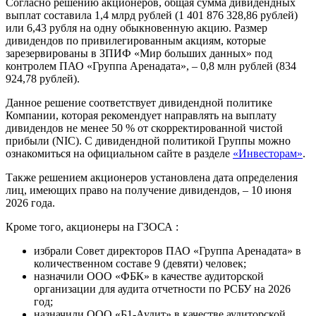
Согласно решению акционеров, общая сумма дивидендных
выплат составила 1,4 млрд рублей (1 401 876 328,86 рублей)
или 6,43 рубля на одну обыкновенную акцию. Размер
дивидендов по привилегированным акциям, которые
зарезервированы в ЗПИФ «Мир больших данных» под
контролем ПАО «Группа Аренадата», – 0,8 млн рублей (834
924,78 рублей).
Данное решение соответствует дивидендной политике
Компании, которая рекомендует направлять на выплату
дивидендов не менее 50 % от скорректированной чистой
прибыли (NIC). C дивидендной политикой Группы можно
ознакомиться на официальном сайте в разделе
«Инвесторам»
.
Также решением акционеров установлена дата определения
лиц, имеющих право на получение дивидендов, – 10 июня
2026 года.
Кроме того, акционеры на ГЗОСА :
избрали Совет директоров ПАО «Группа Аренадата» в
количественном составе 9 (девяти) человек;
назначили ООО «ФБК» в качестве аудиторской
организации для аудита отчетности по РСБУ на 2026
год;
назначили ООО «Б1-Аудит» в качестве аудиторской