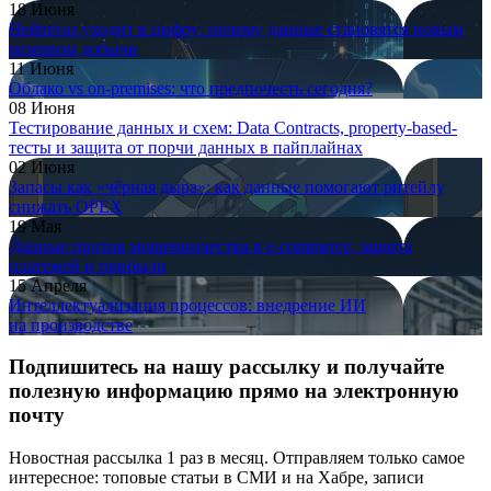
18 Июня
Нефтегаз уходит в цифру: почему данные становятся новым
резервом добычи
11 Июня
Облако vs on-premises: что предпочесть сегодня?
08 Июня
Тестирование данных и схем: Data Contracts, property-based-
тесты и защита от порчи данных в пайплайнах
02 Июня
Запасы как «чёрная дыра»: как данные помогают ритейлу
снижать OPEX
19 Мая
Данные против мошенничества в e-commerce: защита
платежей и прибыли
15 Апреля
Интеллектуализация процессов: внедрение ИИ
на производстве
Подпишитесь на нашу рассылку и получайте
полезную информацию прямо на электронную
почту
Новостная рассылка 1 раз в месяц. Отправляем только самое
интересное: топовые статьи в СМИ и на Хабре, записи