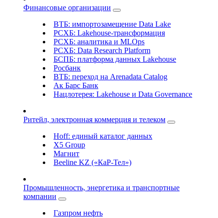
Финансовые организации
ВТБ: импортозамещение Data Lake
РСХБ: Lakehouse-трансформация
РСХБ: аналитика и MLOps
РСХБ: Data Research Platform
БСПБ: платформа данных Lakehouse
Росбанк
ВТБ: переход на Arenadata Catalog
Ак Барс Банк
Нацлотерея: Lakehouse и Data Governance
Ритейл, электронная коммерция и телеком
Hoff: единый каталог данных
X5 Group
Магнит
Beeline KZ («КаР-Тел»)
Промышленность, энергетика и транспортные
компании
Газпром нефть