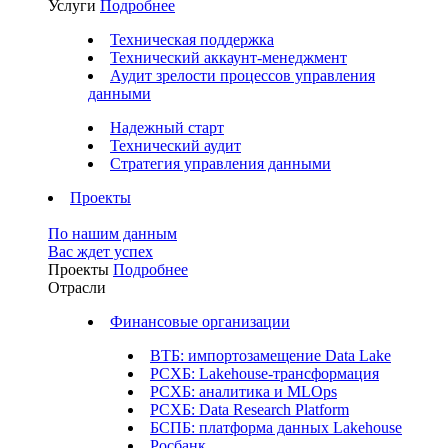
Услуги
Подробнее
Техническая поддержка
Технический аккаунт-менеджмент
Аудит зрелости процессов управления
данными
Надежный старт
Технический аудит
Стратегия управления данными
Проекты
По нашим данным
Вас ждет успех
Проекты
Подробнее
Отрасли
Финансовые организации
ВТБ: импортозамещение Data Lake
РСХБ: Lakehouse-трансформация
РСХБ: аналитика и MLOps
РСХБ: Data Research Platform
БСПБ: платформа данных Lakehouse
Росбанк