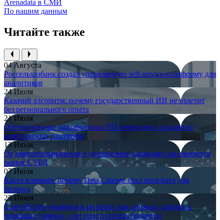
Arenadata в СМИ
По нашим данным
Читайте также
04 Августа
Россельхозбанк создал управляемую self-service-платформу для
аналитиков
24 Июля
Казачий алгоритм: почему государственный ИИ не взлетит
без регионального опыта
21 Июля
Отечественные разработчики ПО переходят к созданию
комплексных платформ
13 Июля
От импортозамещения к управлению данными: как меняется
рынок СУБД
07 Июля
Карта влияния: почему Data Lineage стал must-have для
бизнеса
25 Июня
Cost-effective-решения в ритейле: как снижать затраты с
помощью данных, а не просто резать бюджеты