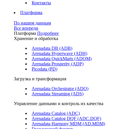
Контакты
Платформа
По нашим данным
Все впереди
Платформа
Подробнее
Хранение и обработка
Arenadata DB (ADB)
Arenadata Hyperwave (ADH)
Arenadata QuickMarts (ADQM)
Arenadata Prosperity (ADP)
Picodata (PD)
Загрузка и трансформация
Arenadata Orchestrator (ADO)
Arenadata Streaming (ADS)
Управление данными и контроль их качества
Arenadata Catalog (ADC)
Arenadata Catalog DQF (ADС.DQF)
Arenadata Harmony MDM (AD.MDM)
Гражданский фактор