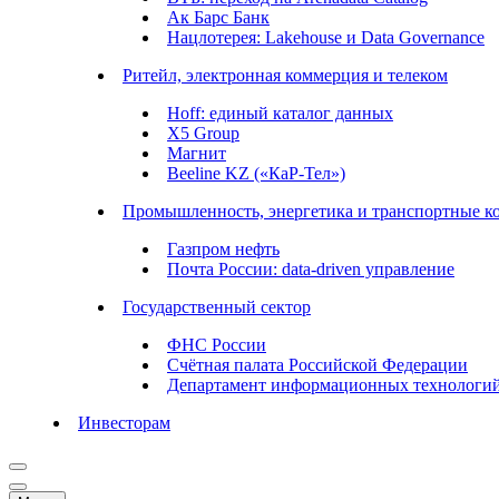
Ак Барс Банк
Нацлотерея: Lakehouse и Data Governance
Ритейл, электронная коммерция и телеком
Hoff: единый каталог данных
X5 Group
Магнит
Beeline KZ («КаР-Тел»)
Промышленность, энергетика и транспортные к
Газпром нефть
Почта России: data-driven управление
Государственный сектор
ФНС России
Счётная палата Российской Федерации
Департамент информационных технологи
Инвесторам