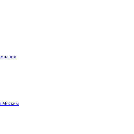
омпании
й Москвы