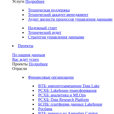
Услуги
Подробнее
Техническая поддержка
Технический аккаунт-менеджмент
Аудит зрелости процессов управления данными
Надежный старт
Технический аудит
Стратегия управления данными
Проекты
По нашим данным
Вас ждет успех
Проекты
Подробнее
Отрасли
Финансовые организации
ВТБ: импортозамещение Data Lake
РСХБ: Lakehouse-трансформация
РСХБ: аналитика и MLOps
РСХБ: Data Research Platform
БСПБ: платформа данных Lakehouse
Росбанк
ВТБ: переход на Arenadata Catalog