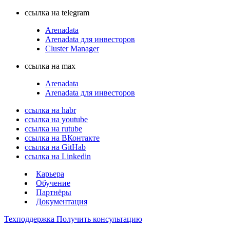
ссылка на telegram
Arenadata
Arenadata для инвесторов
Cluster Manager
ссылка на max
Arenadata
Arenadata для инвесторов
ссылка на habr
ссылка на youtube
ссылка на rutube
ссылка на ВКонтакте
ссылка на GitHab
ссылка на Linkedin
Карьера
Обучение
Партнёры
Документация
Техподдержка
Получить консультацию