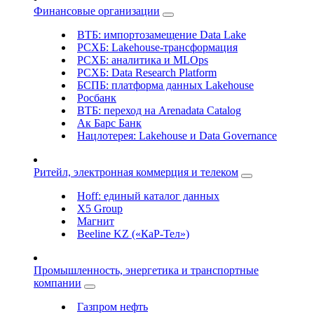
Финансовые организации
ВТБ: импортозамещение Data Lake
РСХБ: Lakehouse-трансформация
РСХБ: аналитика и MLOps
РСХБ: Data Research Platform
БСПБ: платформа данных Lakehouse
Росбанк
ВТБ: переход на Arenadata Catalog
Ак Барс Банк
Нацлотерея: Lakehouse и Data Governance
Ритейл, электронная коммерция и телеком
Hoff: единый каталог данных
X5 Group
Магнит
Beeline KZ («КаР-Тел»)
Промышленность, энергетика и транспортные
компании
Газпром нефть