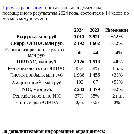
Прямая трансляция
звонка с топ-менеджментом,
посвященного результатам 2024 года, состоится в 14 часов по
московскому времени.
2024
2023
Изменение
Выручка, млн руб.
6 015
3 951
+52%
Скорр. OIBDA, млн руб.
2 192
1 662
+32%
Капитализированные расходы,
66
144
-54%
млн руб.
OIBDAC, млн руб.
2 126
1 518
+40%
Рентабельность по OIBDAC
35%
38%
-3 п.п.
Чистая прибыль, млн руб.
1 938
1 456
+33%
5
-103
-67
+53%
Амортизация
, млн руб.
NIC, млн руб.
2 233
1 379
+62%
Рентабельность по NIC
37%
35%
+2 п.п.
Чистый долг/OIBDA
-0,6x
-0,6x
0%
За дополнительной информацией обращайтесь: