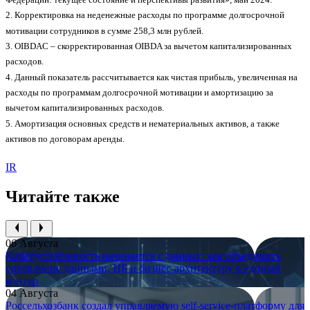
2. Корректировка на неденежные расходы по программе долгосрочной
мотивации сотрудников в сумме 258,3 млн рублей.
3. OIBDAC – скорректированная OIBDA за вычетом капитализированных
расходов.
4. Данный показатель рассчитывается как чистая прибыль, увеличенная на
расходы по программам долгосрочной мотивации и амортизацию за
вычетом капитализированных расходов.
5. Амортизация основных средств и нематериальных активов, а также
активов по договорам аренды.
IR
Читайте также
06 Августа
Киберустойчивость начинается с данных: как объединить
управление данными, ИБ и бизнес-архитектуру в единый
контур
04 Августа
Россельхозбанк создал управляемую self-service-платформу для