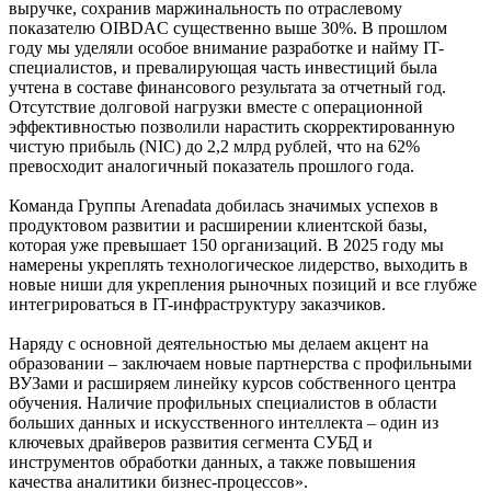
выручке, сохранив маржинальность по отраслевому
показателю OIBDAC существенно выше 30%. В прошлом
году мы уделяли особое внимание разработке и найму IT-
специалистов, и превалирующая часть инвестиций была
учтена в составе финансового результата за отчетный год.
Отсутствие долговой нагрузки вместе с операционной
эффективностью позволили нарастить скорректированную
чистую прибыль (NIC) до 2,2 млрд рублей, что на 62%
превосходит аналогичный показатель прошлого года.
Команда Группы Arenadata добилась значимых успехов в
продуктовом развитии и расширении клиентской базы,
которая уже превышает 150 организаций. В 2025 году мы
намерены укреплять технологическое лидерство, выходить в
новые ниши для укрепления рыночных позиций и все глубже
интегрироваться в IT-инфраструктуру заказчиков.
Наряду с основной деятельностью мы делаем акцент на
образовании – заключаем новые партнерства с профильными
ВУЗами и расширяем линейку курсов собственного центра
обучения. Наличие профильных специалистов в области
больших данных и искусственного интеллекта – один из
ключевых драйверов развития сегмента СУБД и
инструментов обработки данных, а также повышения
качества аналитики бизнес-процессов».