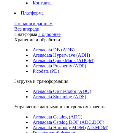
Контакты
Платформа
По нашим данным
Все впереди
Платформа
Подробнее
Хранение и обработка
Arenadata DB (ADB)
Arenadata Hyperwave (ADH)
Arenadata QuickMarts (ADQM)
Arenadata Prosperity (ADP)
Picodata (PD)
Загрузка и трансформация
Arenadata Orchestrator (ADO)
Arenadata Streaming (ADS)
Управление данными и контроль их качества
Arenadata Catalog (ADC)
Arenadata Catalog DQF (ADС.DQF)
Arenadata Harmony MDM (AD.MDM)
Гражданский фактор