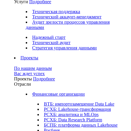
Услуги
Подробнее
Техническая поддержка
Технический аккаунт-менеджмент
Аудит зрелости процессов управления
данными
Надежный старт
Технический аудит
Стратегия управления данными
Проекты
По нашим данным
Вас ждет успех
Проекты
Подробнее
Отрасли
Финансовые организации
ВТБ: импортозамещение Data Lake
РСХБ: Lakehouse-трансформация
РСХБ: аналитика и MLOps
РСХБ: Data Research Platform
БСПБ: платформа данных Lakehouse
Росбанк