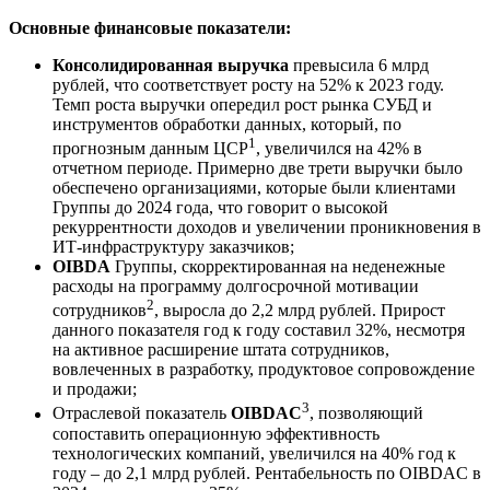
Основные финансовые показатели:
Консолидированная выручка
превысила 6 млрд
рублей, что соответствует росту на 52% к 2023 году.
Темп роста выручки опередил рост рынка СУБД и
инструментов обработки данных, который, по
1
прогнозным данным ЦСР
, увеличился на 42% в
отчетном периоде. Примерно две трети выручки было
обеспечено организациями, которые были клиентами
Группы до 2024 года, что говорит о высокой
рекуррентности доходов и увеличении проникновения в
ИТ-инфраструктуру заказчиков;
OIBDA
Группы, скорректированная на неденежные
расходы на программу долгосрочной мотивации
2
сотрудников
, выросла до 2,2 млрд рублей. Прирост
данного показателя год к году составил 32%, несмотря
на активное расширение штата сотрудников,
вовлеченных в разработку, продуктовое сопровождение
и продажи;
3
Отраслевой показатель
OIBDAC
, позволяющий
сопоставить операционную эффективность
технологических компаний, увеличился на 40% год к
году – до 2,1 млрд рублей. Рентабельность по OIBDAC в