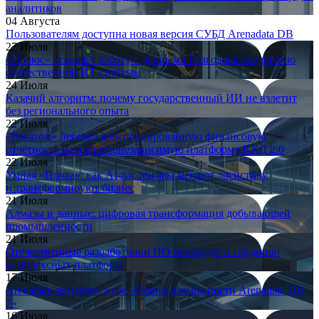
аналитиков
04 Августа
Пользователям доступна новая версия СУБД Arenadata DB
27 Июля
«Полюс» ускоряет работу с данными благодаря внедрению
отечественной ИТ-системы
24 Июля
Казачий алгоритм: почему государственный ИИ не взлетит
без регионального опыта
22 Июля
«Росатом» перевёл консолидированную финансовую
отчётность на импортонезависимую платформу КХД 2.0
22 Июля
Умная «Почта»: как AI-алгоритмы меняют логистику
и трансформируют бизнес
21 Июля
Алмазы и данные: цифровая трансформация добывающей
промышленности
21 Июля
Отечественные разработчики ПО переходят к созданию
комплексных платформ
17 Июля
Arenadata запускает курс «Новые возможности Arenadata DB
7»
16 Июля