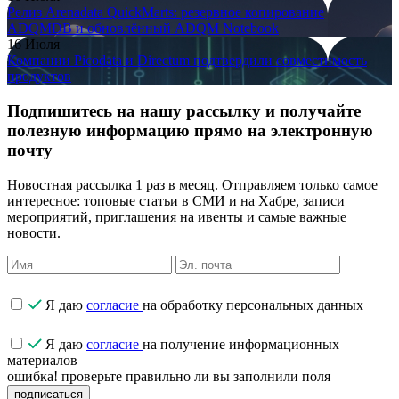
Релиз Arenadata QuickMarts: резервное копирование
ADQMDB и обновлённый ADQM Notebook
16 Июля
Компании Picodata и Directum подтвердили совместимость
продуктов
Подпишитесь на нашу рассылку и получайте
полезную информацию прямо на электронную
почту
Новостная рассылка 1 раз в месяц. Отправляем только самое
интересное: топовые статьи в СМИ и на Хабре, записи
мероприятий, приглашения на ивенты и самые важные
новости.
Я даю
согласие
на обработку персональных данных
Я даю
согласие
на получение информационных
материалов
ошибка! проверьте правильно ли вы заполнили поля
подписаться