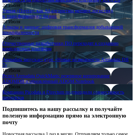
22 Июля
Умная «Почта»: как AI-алгоритмы меняют логистику
и трансформируют бизнес
21 Июля
Алмазы и данные: цифровая трансформация добывающей
промышленности
21 Июля
Отечественные разработчики ПО переходят к созданию
комплексных платформ
17 Июля
Arenadata запускает курс «Новые возможности Arenadata DB
7»
16 Июля
Релиз Arenadata QuickMarts: резервное копирование
ADQMDB и обновлённый ADQM Notebook
16 Июля
Компании Picodata и Directum подтвердили совместимость
продуктов
Подпишитесь на нашу рассылку и получайте
полезную информацию прямо на электронную
почту
Новостная рассылка 1 раз в месяц. Отправляем только самое