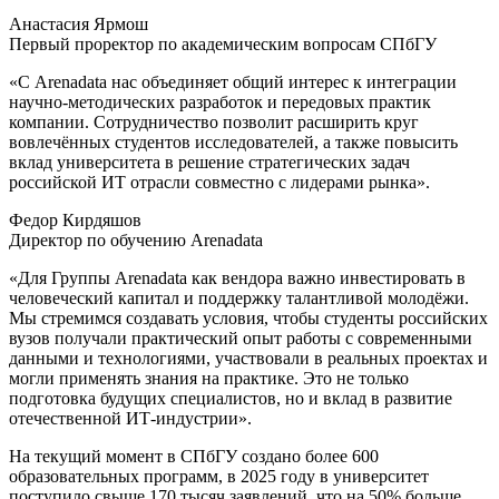
Анастасия Ярмош
Первый проректор по академическим вопросам СПбГУ
«С Arenadata нас объединяет общий интерес к интеграции
научно-методических разработок и передовых практик
компании. Сотрудничество позволит расширить круг
вовлечённых студентов исследователей, а также повысить
вклад университета в решение стратегических задач
российской ИТ отрасли совместно с лидерами рынка».
Федор Кирдяшов
Директор по обучению Arenadata
«Для Группы Arenadata как вендора важно инвестировать в
человеческий капитал и поддержку талантливой молодёжи.
Мы стремимся создавать условия, чтобы студенты российских
вузов получали практический опыт работы с современными
данными и технологиями, участвовали в реальных проектах и
могли применять знания на практике. Это не только
подготовка будущих специалистов, но и вклад в развитие
отечественной ИТ-индустрии».
На текущий момент в СПбГУ создано более 600
образовательных программ, в 2025 году в университет
поступило свыше 170 тысяч заявлений, что на 50% больше,