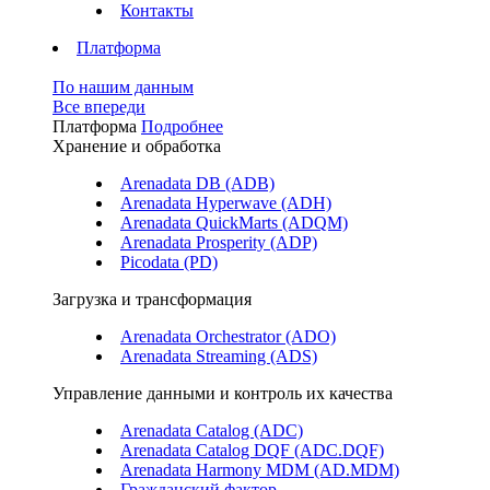
Контакты
Платформа
По нашим данным
Все впереди
Платформа
Подробнее
Хранение и обработка
Arenadata DB (ADB)
Arenadata Hyperwave (ADH)
Arenadata QuickMarts (ADQM)
Arenadata Prosperity (ADP)
Picodata (PD)
Загрузка и трансформация
Arenadata Orchestrator (ADO)
Arenadata Streaming (ADS)
Управление данными и контроль их качества
Arenadata Catalog (ADC)
Arenadata Catalog DQF (ADС.DQF)
Arenadata Harmony MDM (AD.MDM)
Гражданский фактор