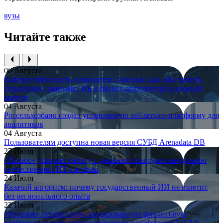
вузы
Читайте также
06 Августа
Киберустойчивость начинается с данных: как объединить
управление данными, ИБ и бизнес-архитектуру в единый
контур
04 Августа
Россельхозбанк создал управляемую self-service-платформу для
аналитиков
04 Августа
Пользователям доступна новая версия СУБД Arenadata DB
27 Июля
«Полюс» ускоряет работу с данными благодаря внедрению
отечественной ИТ-системы
24 Июля
Казачий алгоритм: почему государственный ИИ не взлетит
без регионального опыта
22 Июля
«Росатом» перевёл консолидированную финансовую
отчётность на импортонезависимую платформу КХД 2.0