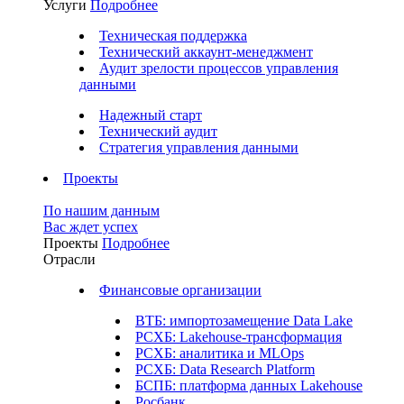
Услуги
Подробнее
Техническая поддержка
Технический аккаунт-менеджмент
Аудит зрелости процессов управления
данными
Надежный старт
Технический аудит
Стратегия управления данными
Проекты
По нашим данным
Вас ждет успех
Проекты
Подробнее
Отрасли
Финансовые организации
ВТБ: импортозамещение Data Lake
РСХБ: Lakehouse-трансформация
РСХБ: аналитика и MLOps
РСХБ: Data Research Platform
БСПБ: платформа данных Lakehouse
Росбанк