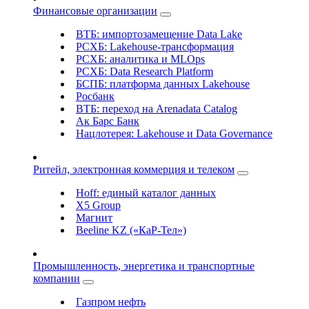
Финансовые организации
ВТБ: импортозамещение Data Lake
РСХБ: Lakehouse-трансформация
РСХБ: аналитика и MLOps
РСХБ: Data Research Platform
БСПБ: платформа данных Lakehouse
Росбанк
ВТБ: переход на Arenadata Catalog
Ак Барс Банк
Нацлотерея: Lakehouse и Data Governance
Ритейл, электронная коммерция и телеком
Hoff: единый каталог данных
X5 Group
Магнит
Beeline KZ («КаР-Тел»)
Промышленность, энергетика и транспортные
компании
Газпром нефть