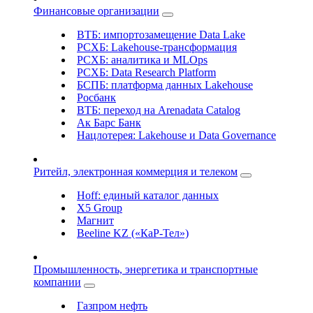
Финансовые организации
ВТБ: импортозамещение Data Lake
РСХБ: Lakehouse-трансформация
РСХБ: аналитика и MLOps
РСХБ: Data Research Platform
БСПБ: платформа данных Lakehouse
Росбанк
ВТБ: переход на Arenadata Catalog
Ак Барс Банк
Нацлотерея: Lakehouse и Data Governance
Ритейл, электронная коммерция и телеком
Hoff: единый каталог данных
X5 Group
Магнит
Beeline KZ («КаР-Тел»)
Промышленность, энергетика и транспортные
компании
Газпром нефть