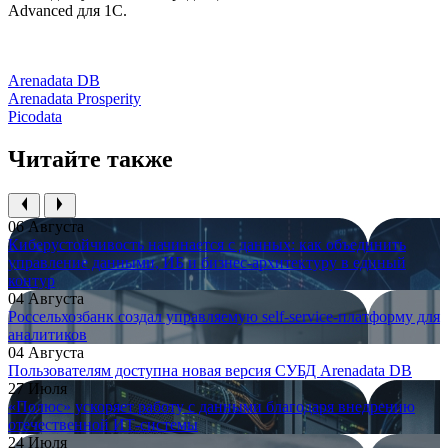
Advanced для 1С.
Arenadata DB
Arenadata Prosperity
Picodata
Читайте также
06 Августа
Киберустойчивость начинается с данных: как объединить
управление данными, ИБ и бизнес-архитектуру в единый
контур
04 Августа
Россельхозбанк создал управляемую self-service-платформу для
аналитиков
04 Августа
Пользователям доступна новая версия СУБД Arenadata DB
27 Июля
«Полюс» ускоряет работу с данными благодаря внедрению
отечественной ИТ-системы
24 Июля