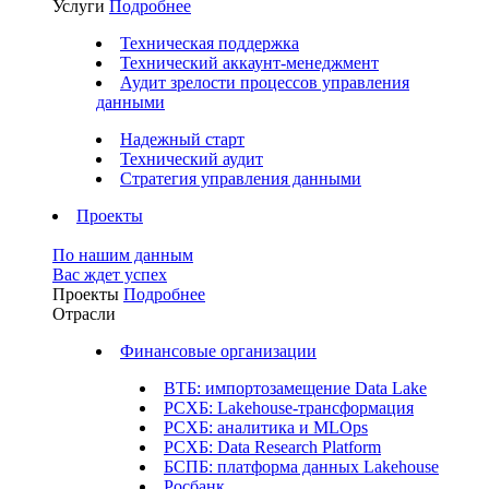
Услуги
Подробнее
Техническая поддержка
Технический аккаунт-менеджмент
Аудит зрелости процессов управления
данными
Надежный старт
Технический аудит
Стратегия управления данными
Проекты
По нашим данным
Вас ждет успех
Проекты
Подробнее
Отрасли
Финансовые организации
ВТБ: импортозамещение Data Lake
РСХБ: Lakehouse-трансформация
РСХБ: аналитика и MLOps
РСХБ: Data Research Platform
БСПБ: платформа данных Lakehouse
Росбанк