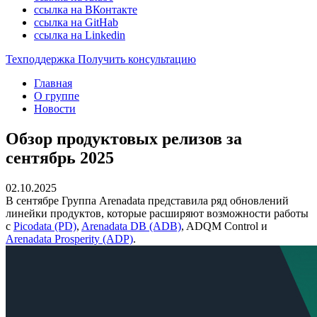
ссылка на ВКонтакте
ссылка на GitHab
ссылка на Linkedin
Техподдержка
Получить консультацию
Главная
О группе
Новости
Обзор продуктовых релизов за
сентябрь 2025
02.10.2025
В сентябре Группа Arenadata представила ряд обновлений
линейки продуктов, которые расширяют возможности работы
с
Picodata (PD)
,
Arenadata DB (ADB)
, ADQM Control и
Arenadata Prosperity (ADP)
.