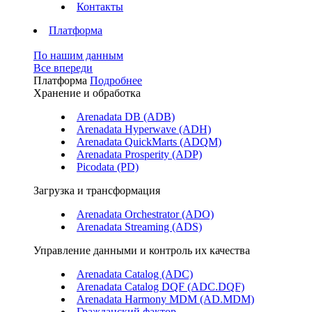
Контакты
Платформа
По нашим данным
Все впереди
Платформа
Подробнее
Хранение и обработка
Arenadata DB (ADB)
Arenadata Hyperwave (ADH)
Arenadata QuickMarts (ADQM)
Arenadata Prosperity (ADP)
Picodata (PD)
Загрузка и трансформация
Arenadata Orchestrator (ADO)
Arenadata Streaming (ADS)
Управление данными и контроль их качества
Arenadata Catalog (ADC)
Arenadata Catalog DQF (ADС.DQF)
Arenadata Harmony MDM (AD.MDM)
Гражданский фактор