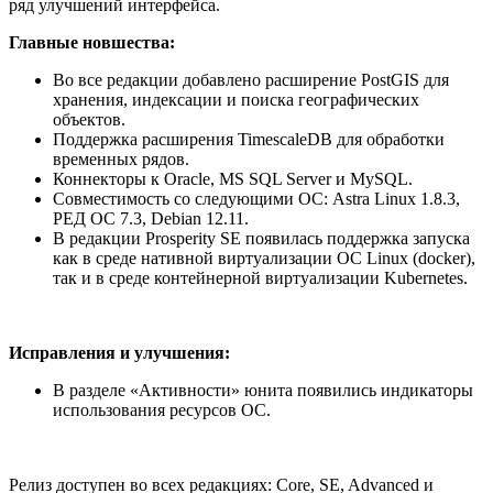
ряд улучшений интерфейса.
Главные новшества:
Во все редакции добавлено расширение PostGIS для
хранения, индексации и поиска географических
объектов.
Поддержка расширения TimescaleDB для обработки
временных рядов.
Коннекторы к Oracle, MS SQL Server и MySQL.
Совместимость со следующими ОС: Astra Linux 1.8.3,
РЕД ОС 7.3, Debian 12.11.
В редакции Prosperity SE появилась поддержка запуска
как в среде нативной виртуализации ОС Linux (docker),
так и в среде контейнерной виртуализации Kubernetes.
Исправления и улучшения:
В разделе «Активности» юнита появились индикаторы
использования ресурсов ОС.
Релиз доступен во всех редакциях: Core, SE, Advanced и