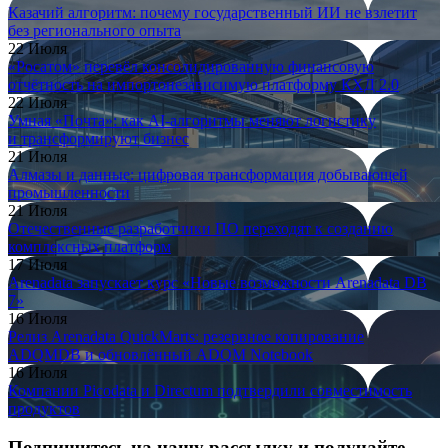
Казачий алгоритм: почему государственный ИИ не взлетит
без регионального опыта
22 Июля
«Росатом» перевёл консолидированную финансовую
отчётность на импортонезависимую платформу КХД 2.0
22 Июля
Умная «Почта»: как AI-алгоритмы меняют логистику
и трансформируют бизнес
21 Июля
Алмазы и данные: цифровая трансформация добывающей
промышленности
21 Июля
Отечественные разработчики ПО переходят к созданию
комплексных платформ
17 Июля
Arenadata запускает курс «Новые возможности Arenadata DB
7»
16 Июля
Релиз Arenadata QuickMarts: резервное копирование
ADQMDB и обновлённый ADQM Notebook
16 Июля
Компании Picodata и Directum подтвердили совместимость
продуктов
Подпишитесь на нашу рассылку и получайте