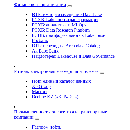
Финансовые организации
ВТБ: импортозамещение Data Lake
РСХБ: Lakehouse-трансформация
РСХБ: аналитика и MLOps
РСХБ: Data Research Platform
БСПБ: платформа данных Lakehouse
Росбанк
ВТБ: переход на Arenadata Catalog
Ак Барс Банк
Нацлотерея: Lakehouse и Data Governance
Ритейл, электронная коммерция и телеком
Hoff: единый каталог данных
X5 Group
Магнит
Beeline KZ («КаР-Тел»)
Промышленность, энергетика и транспортные
компании
Газпром нефть