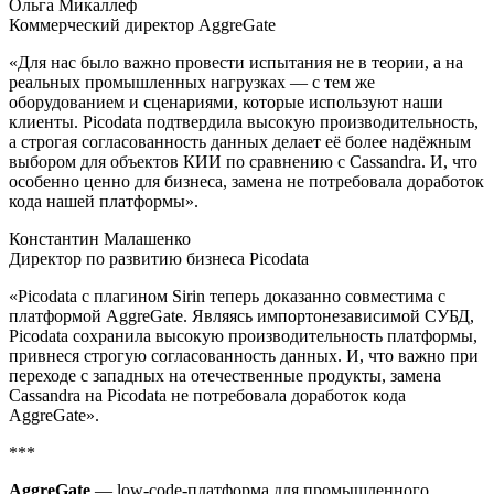
Ольга Микаллеф
Коммерческий директор AggreGate
«Для нас было важно провести испытания не в теории, а на
реальных промышленных нагрузках — с тем же
оборудованием и сценариями, которые используют наши
клиенты. Picodata подтвердила высокую производительность,
а строгая согласованность данных делает её более надёжным
выбором для объектов КИИ по сравнению с Cassandra. И, что
особенно ценно для бизнеса, замена не потребовала доработок
кода нашей платформы».
Константин Малашенко
Директор по развитию бизнеса Picodata
«Picodata с плагином Sirin теперь доказанно совместима с
платформой AggreGate. Являясь импортонезависимой СУБД,
Picodata сохранила высокую производительность платформы,
привнеся строгую согласованность данных. И, что важно при
переходе с западных на отечественные продукты, замена
Cassandra на Picodata не потребовала доработок кода
AggreGate».
***
AggreGate
— low-code-платформа для промышленного