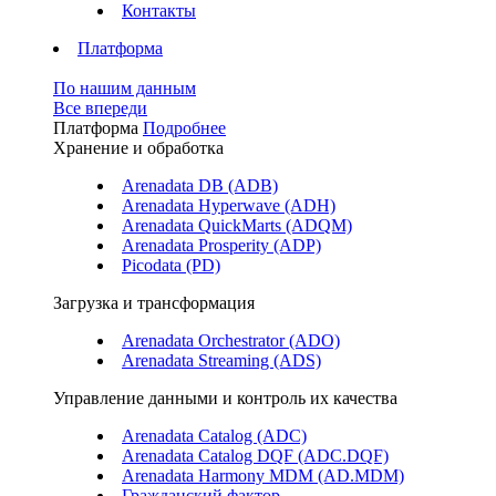
Контакты
Платформа
По нашим данным
Все впереди
Платформа
Подробнее
Хранение и обработка
Arenadata DB (ADB)
Arenadata Hyperwave (ADH)
Arenadata QuickMarts (ADQM)
Arenadata Prosperity (ADP)
Picodata (PD)
Загрузка и трансформация
Arenadata Orchestrator (ADO)
Arenadata Streaming (ADS)
Управление данными и контроль их качества
Arenadata Catalog (ADC)
Arenadata Catalog DQF (ADС.DQF)
Arenadata Harmony MDM (AD.MDM)
Гражданский фактор