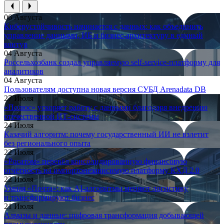
06 Августа
Киберустойчивость начинается с данных: как объединить
управление данными, ИБ и бизнес-архитектуру в единый
контур
04 Августа
Россельхозбанк создал управляемую self-service-платформу для
аналитиков
04 Августа
Пользователям доступна новая версия СУБД Arenadata DB
27 Июля
«Полюс» ускоряет работу с данными благодаря внедрению
отечественной ИТ-системы
24 Июля
Казачий алгоритм: почему государственный ИИ не взлетит
без регионального опыта
22 Июля
«Росатом» перевёл консолидированную финансовую
отчётность на импортонезависимую платформу КХД 2.0
22 Июля
Умная «Почта»: как AI-алгоритмы меняют логистику
и трансформируют бизнес
21 Июля
Алмазы и данные: цифровая трансформация добывающей