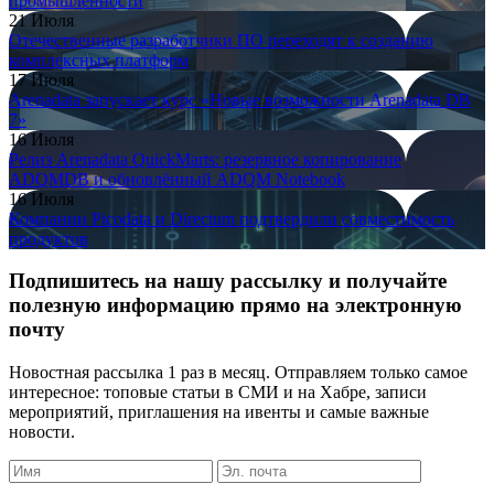
промышленности
21 Июля
Отечественные разработчики ПО переходят к созданию
комплексных платформ
17 Июля
Arenadata запускает курс «Новые возможности Arenadata DB
7»
16 Июля
Релиз Arenadata QuickMarts: резервное копирование
ADQMDB и обновлённый ADQM Notebook
16 Июля
Компании Picodata и Directum подтвердили совместимость
продуктов
Подпишитесь на нашу рассылку и получайте
полезную информацию прямо на электронную
почту
Новостная рассылка 1 раз в месяц. Отправляем только самое
интересное: топовые статьи в СМИ и на Хабре, записи
мероприятий, приглашения на ивенты и самые важные
новости.