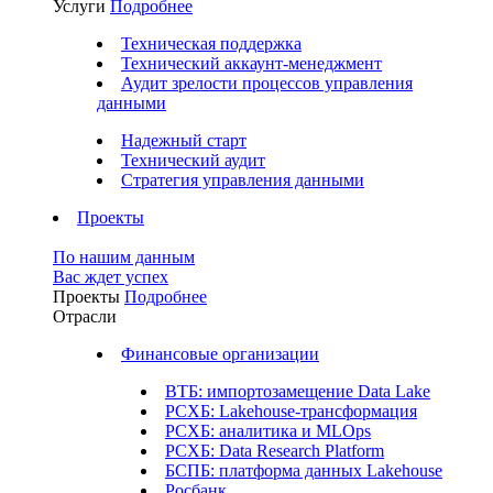
Услуги
Подробнее
Техническая поддержка
Технический аккаунт-менеджмент
Аудит зрелости процессов управления
данными
Надежный старт
Технический аудит
Стратегия управления данными
Проекты
По нашим данным
Вас ждет успех
Проекты
Подробнее
Отрасли
Финансовые организации
ВТБ: импортозамещение Data Lake
РСХБ: Lakehouse-трансформация
РСХБ: аналитика и MLOps
РСХБ: Data Research Platform
БСПБ: платформа данных Lakehouse
Росбанк