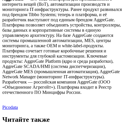
интернета вещей (IIoT), автоматизации производств и
мониторинга IT-инфраструктуры. Ранее продукт развивался
под брендом Tibbo Systems; теперь и платформа, и её
разработчик выступают под единым брендом AggreGate.
Платформа позволяет объединять устройства, контроллеры,
базы данных и корпоративные системы в единую
управляемую архитектуру. На базе AggreGate создаются
системы промышленной автоматизации, MES, центры
мониторинга, а также OEM и white-label-продукты.
Платформа сочетает готовые коробочные решения и
инструменты для глубокой кастомизации. Ключевые
продукты: AggreGate Platform (ядро и среда разработки),
AggreGate SCADA/HMI (система диспетчеризации),
AggreGate MES (промышленная автоматизация), AggreGate
Network Manager (мониторинг IT-инфраструктуры).
Разработчик — российская компания AggreGate (ООО
«Объединение Агрегейт»). Платформа входит в Реестр
отечественного ПО Минцифры России.
Picodata
Читайте также