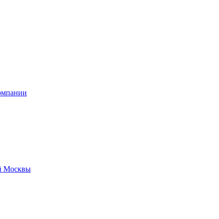
омпании
й Москвы