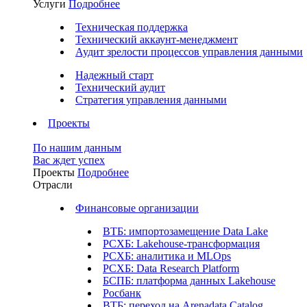
Услуги
Подробнее
Техническая поддержка
Технический аккаунт-менеджмент
Аудит зрелости процессов управления данными
Надежный старт
Технический аудит
Стратегия управления данными
Проекты
По нашим данным
Вас ждет успех
Проекты
Подробнее
Отрасли
Финансовые организации
ВТБ: импортозамещение Data Lake
РСХБ: Lakehouse-трансформация
РСХБ: аналитика и MLOps
РСХБ: Data Research Platform
БСПБ: платформа данных Lakehouse
Росбанк
ВТБ: переход на Arenadata Catalog