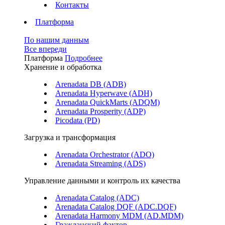
Контакты
Платформа
По нашим данным
Все впереди
Платформа
Подробнее
Хранение и обработка
Arenadata DB (ADB)
Arenadata Hyperwave (ADH)
Arenadata QuickMarts (ADQM)
Arenadata Prosperity (ADP)
Picodata (PD)
Загрузка и трансформация
Arenadata Orchestrator (ADO)
Arenadata Streaming (ADS)
Управление данными и контроль их качества
Arenadata Catalog (ADC)
Arenadata Catalog DQF (ADС.DQF)
Arenadata Harmony MDM (AD.MDM)
Гражданский фактор