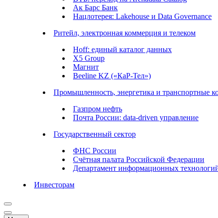
Ак Барс Банк
Нацлотерея: Lakehouse и Data Governance
Ритейл, электронная коммерция и телеком
Hoff: единый каталог данных
X5 Group
Магнит
Beeline KZ («КаР-Тел»)
Промышленность, энергетика и транспортные к
Газпром нефть
Почта России: data-driven управление
Государственный сектор
ФНС России
Счётная палата Российской Федерации
Департамент информационных технологи
Инвесторам