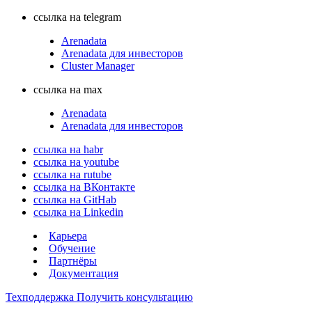
ссылка на telegram
Arenadata
Arenadata для инвесторов
Cluster Manager
ссылка на max
Arenadata
Arenadata для инвесторов
ссылка на habr
ссылка на youtube
ссылка на rutube
ссылка на ВКонтакте
ссылка на GitHab
ссылка на Linkedin
Карьера
Обучение
Партнёры
Документация
Техподдержка
Получить консультацию