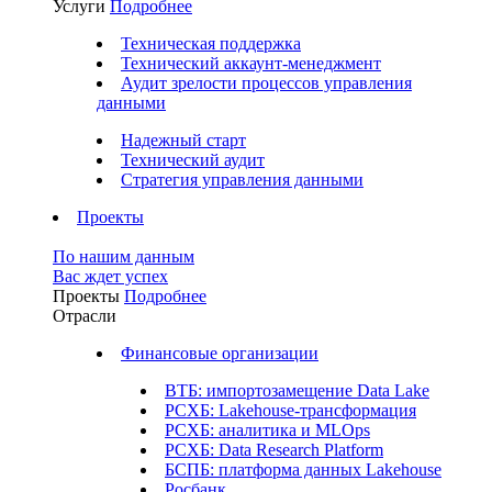
Услуги
Подробнее
Техническая поддержка
Технический аккаунт-менеджмент
Аудит зрелости процессов управления
данными
Надежный старт
Технический аудит
Стратегия управления данными
Проекты
По нашим данным
Вас ждет успех
Проекты
Подробнее
Отрасли
Финансовые организации
ВТБ: импортозамещение Data Lake
РСХБ: Lakehouse-трансформация
РСХБ: аналитика и MLOps
РСХБ: Data Research Platform
БСПБ: платформа данных Lakehouse
Росбанк