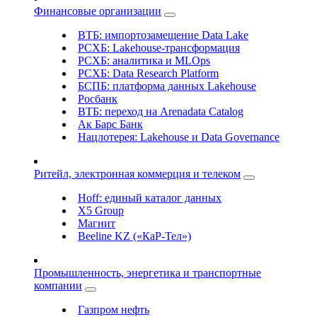
Финансовые организации
ВТБ: импортозамещение Data Lake
РСХБ: Lakehouse-трансформация
РСХБ: аналитика и MLOps
РСХБ: Data Research Platform
БСПБ: платформа данных Lakehouse
Росбанк
ВТБ: переход на Arenadata Catalog
Ак Барс Банк
Нацлотерея: Lakehouse и Data Governance
Ритейл, электронная коммерция и телеком
Hoff: единый каталог данных
X5 Group
Магнит
Beeline KZ («КаР-Тел»)
Промышленность, энергетика и транспортные
компании
Газпром нефть