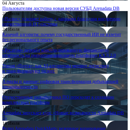
04 Августа
Пользователям доступна новая версия СУБД Arenadata DB
27 Июля
«Полюс» ускоряет работу с данными благодаря внедрению
отечественной ИТ-системы
24 Июля
Казачий алгоритм: почему государственный ИИ не взлетит
без регионального опыта
22 Июля
«Росатом» перевёл консолидированную финансовую
отчётность на импортонезависимую платформу КХД 2.0
22 Июля
Умная «Почта»: как AI-алгоритмы меняют логистику
и трансформируют бизнес
21 Июля
Алмазы и данные: цифровая трансформация добывающей
промышленности
21 Июля
Отечественные разработчики ПО переходят к созданию
комплексных платформ
17 Июля
Arenadata запускает курс «Новые возможности Arenadata DB
7»
16 Июля
Релиз Arenadata QuickMarts: резервное копирование