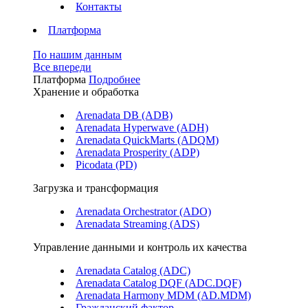
Контакты
Платформа
По нашим данным
Все впереди
Платформа
Подробнее
Хранение и обработка
Arenadata DB (ADB)
Arenadata Hyperwave (ADH)
Arenadata QuickMarts (ADQM)
Arenadata Prosperity (ADP)
Picodata (PD)
Загрузка и трансформация
Arenadata Orchestrator (ADO)
Arenadata Streaming (ADS)
Управление данными и контроль их качества
Arenadata Catalog (ADC)
Arenadata Catalog DQF (ADС.DQF)
Arenadata Harmony MDM (AD.MDM)
Гражданский фактор