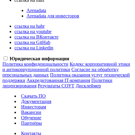
ссылка на max
Arenadata
Arenadata для инвесторов
ссылка на habr
ссылка на youtube
ссылка на ВКонтакте
ссылка на GitHab
ссылка на Linkedin
Юридическая информация
Политика конфиденциальности
Кодекс корпоративной этики
и антикоррупционной политики
Согласие на обработку
персональных данных
Политика оказания услуг технической
поддержки
Аккредитованная IT-компания
Политики
лицензирования
Результаты СОУТ
Дисклеймер
Скачать ПО
Документация
Инвесторам
Вакансии
Обучение
Партнёры
Контакты