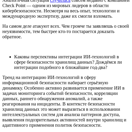
Аналогичная ситуация
случилась
совсем недавно с компанией
Check Point — одним из мировых лидеров в области
кибербезопасности. Несмотря на весь опыт, технологии и
международную экспертизу, даже их смогли взломать.
На самом деле атакуют всех. Чем громче ты заявляешь о своей
неуязвимости, тем быстрее кто-то постарается доказать
обратное.
Каковы перспективы интеграции ИИ-технологий в
сфере безопасности хранилищ данных? Дождёмся ли
интеграции подобного в ближайшие год-два?
Тренд на интеграцию ИИ-технологий в сферу
информационной безопасности набирает серьёзную
динамику. Особенно активно развивается применение ИИ в
задачах мониторинга событий безопасности, корреляции
данных, раннего обнаружения аномалий, а также
реагирования на инциденты. В контексте безопасности
хранилищ данных это может выразиться в использовании
интеллектуальных систем для анализа паттернов доступа,
выявления подозрительных активностей внутри хранилищ и
адаптивного применения политик безопасности.