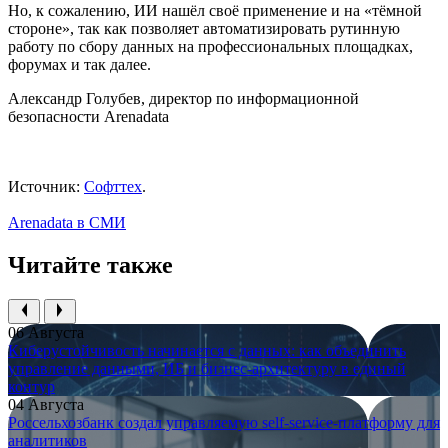
Но, к сожалению, ИИ нашёл своё применение и на «тёмной
стороне», так как позволяет автоматизировать рутинную
работу по сбору данных на профессиональных площадках,
форумах и так далее.
Александр Голубев, директор по информационной
безопасности Arenadata
Источник:
Софттех
.
Arenadata в СМИ
Читайте также
06 Августа
Киберустойчивость начинается с данных: как объединить
управление данными, ИБ и бизнес-архитектуру в единый
контур
04 Августа
Россельхозбанк создал управляемую self-service-платформу для
аналитиков