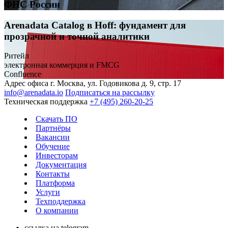
ФНС России
Arenadata Catalog в Hoff: фундамент для
прозрачной и точной аналитики
Ритейл
электронная коммерция и FMCG
Confluence
Адрес офиса
г. Москва, ул. Годовикова д. 9, стр. 17
info@arenadata.io
Подписаться на рассылку
Техническая поддержка
+7 (495) 260-20-25
Скачать ПО
Партнёры
Вакансии
Обучение
Инвесторам
Документация
Контакты
Платформа
Услуги
Техподдержка
О компании
ссылка на telegram