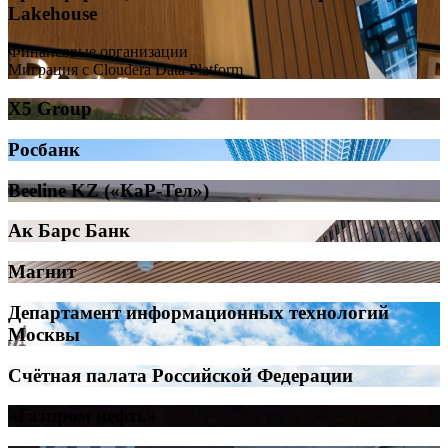
Lakehouse
Финансовые организации
Миграция с Cloudera Data Platform
X5 Group
Росбанк
Beeline KZ («КаР-Тел»)
Ак Барс Банк
Магнит
Департамент информационных технологий
Москвы
Счётная палата Российской Федерации
«Газпром нефть»