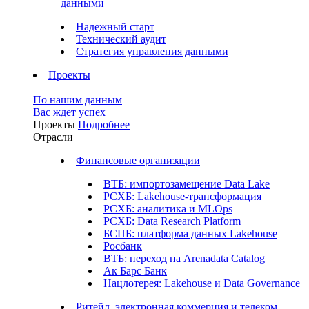
данными
Надежный старт
Технический аудит
Стратегия управления данными
Проекты
По нашим данным
Вас ждет успех
Проекты
Подробнее
Отрасли
Финансовые организации
ВТБ: импортозамещение Data Lake
РСХБ: Lakehouse-трансформация
РСХБ: аналитика и MLOps
РСХБ: Data Research Platform
БСПБ: платформа данных Lakehouse
Росбанк
ВТБ: переход на Arenadata Catalog
Ак Барс Банк
Нацлотерея: Lakehouse и Data Governance
Ритейл, электронная коммерция и телеком