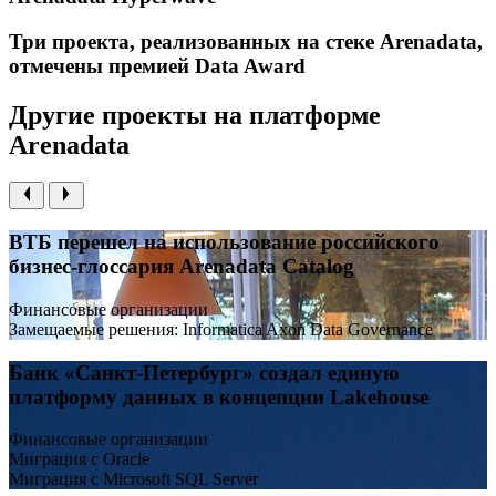
Три проекта, реализованных на стеке Arenadata,
отмечены премией Data Award
Другие проекты на платформе
Arenadata
ВТБ перешел на использование российского
бизнес-глоссария Arenadata Catalog
Финансовые организации
Замещаемые решения: Informatica Axon Data Governance
Банк «Санкт-Петербург» создал единую
платформу данных в концепции Lakehouse
Финансовые организации
Миграция с Oracle
Миграция с Microsoft SQL Server