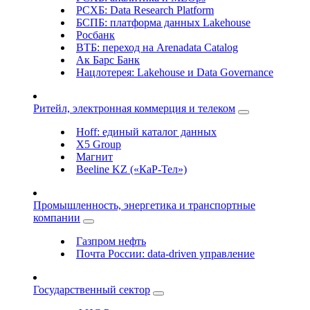
РСХБ: Data Research Platform
БСПБ: платформа данных Lakehouse
Росбанк
ВТБ: переход на Arenadata Catalog
Ак Барс Банк
Нацлотерея: Lakehouse и Data Governance
Ритейл, электронная коммерция и телеком
Hoff: единый каталог данных
X5 Group
Магнит
Beeline KZ («КаР-Тел»)
Промышленность, энергетика и транспортные
компании
Газпром нефть
Почта России: data-driven управление
Государственный сектор