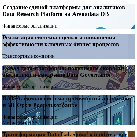
Создание единой платформы для аналитиков
Data Research Platform на Arenadata DB
Финансовые организации
Реализация системы оценки и повышения
эффективности ключевых бизнес-процессов
Транспортные компании
Новая дата-платформа: повышение скорости
аналитики и внедрение Data Governance
Финансовые организации
RAISA: единая система продвинутой аналитики
и MLOps в Россельхозбанке
Финансовые организации
Миграция с SAS
Трансформация Data Lake: шаг к архитектуре