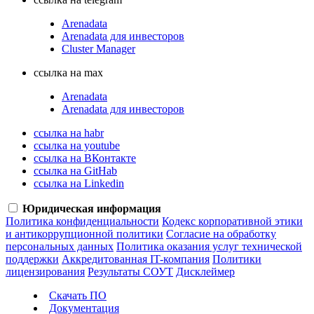
Arenadata
Arenadata для инвесторов
Cluster Manager
ссылка на max
Arenadata
Arenadata для инвесторов
ссылка на habr
ссылка на youtube
ссылка на ВКонтакте
ссылка на GitHab
ссылка на Linkedin
Юридическая информация
Политика конфиденциальности
Кодекс корпоративной этики
и антикоррупционной политики
Согласие на обработку
персональных данных
Политика оказания услуг технической
поддержки
Аккредитованная IT-компания
Политики
лицензирования
Результаты СОУТ
Дисклеймер
Скачать ПО
Документация