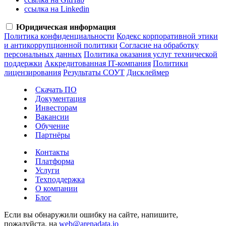
ссылка на Linkedin
Юридическая информация
Политика конфиденциальности
Кодекс корпоративной этики
и антикоррупционной политики
Согласие на обработку
персональных данных
Политика оказания услуг технической
поддержки
Аккредитованная IT-компания
Политики
лицензирования
Результаты СОУТ
Дисклеймер
Скачать ПО
Документация
Инвесторам
Вакансии
Обучение
Партнёры
Контакты
Платформа
Услуги
Техподдержка
О компании
Блог
Если вы обнаружили ошибку на сайте, напишите,
пожалуйста, на
web@arenadata.io