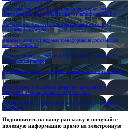
22 Июля
«Росатом» перевёл консолидированную финансовую
отчётность на импортонезависимую платформу КХД 2.0
22 Июля
Умная «Почта»: как AI-алгоритмы меняют логистику
и трансформируют бизнес
21 Июля
Алмазы и данные: цифровая трансформация добывающей
промышленности
21 Июля
Отечественные разработчики ПО переходят к созданию
комплексных платформ
17 Июля
Arenadata запускает курс «Новые возможности Arenadata DB
7»
16 Июля
Релиз Arenadata QuickMarts: резервное копирование
ADQMDB и обновлённый ADQM Notebook
16 Июля
Компании Picodata и Directum подтвердили совместимость
продуктов
Подпишитесь на нашу рассылку и получайте
полезную информацию прямо на электронную