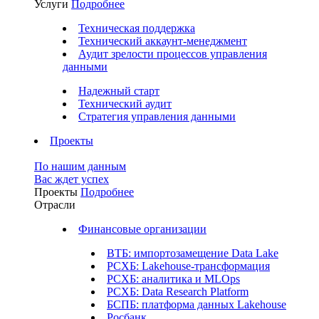
Услуги
Подробнее
Техническая поддержка
Технический аккаунт-менеджмент
Аудит зрелости процессов управления
данными
Надежный старт
Технический аудит
Стратегия управления данными
Проекты
По нашим данным
Вас ждет успех
Проекты
Подробнее
Отрасли
Финансовые организации
ВТБ: импортозамещение Data Lake
РСХБ: Lakehouse-трансформация
РСХБ: аналитика и MLOps
РСХБ: Data Research Platform
БСПБ: платформа данных Lakehouse
Росбанк