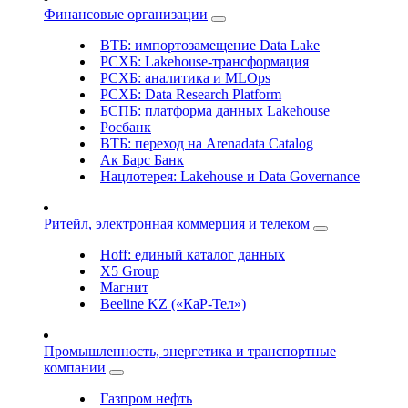
Финансовые организации
ВТБ: импортозамещение Data Lake
РСХБ: Lakehouse-трансформация
РСХБ: аналитика и MLOps
РСХБ: Data Research Platform
БСПБ: платформа данных Lakehouse
Росбанк
ВТБ: переход на Arenadata Catalog
Ак Барс Банк
Нацлотерея: Lakehouse и Data Governance
Ритейл, электронная коммерция и телеком
Hoff: единый каталог данных
X5 Group
Магнит
Beeline KZ («КаР-Тел»)
Промышленность, энергетика и транспортные
компании
Газпром нефть