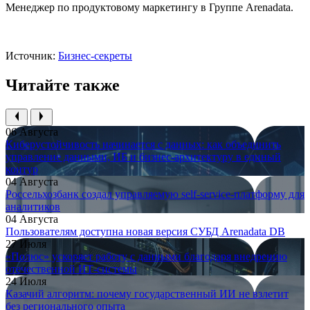
Менеджер по продуктовому маркетингу в Группе Arenаdata.
Источник:
Бизнес-секреты
Читайте также
06 Августа
Киберустойчивость начинается с данных: как объединить
управление данными, ИБ и бизнес-архитектуру в единый
контур
04 Августа
Россельхозбанк создал управляемую self-service-платформу для
аналитиков
04 Августа
Пользователям доступна новая версия СУБД Arenadata DB
27 Июля
«Полюс» ускоряет работу с данными благодаря внедрению
отечественной ИТ-системы
24 Июля
Казачий алгоритм: почему государственный ИИ не взлетит
без регионального опыта