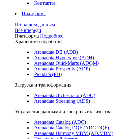
Контакты
Платформа
По нашим данным
Все впереди
Платформа
Подробнее
Хранение и обработка
Arenadata DB (ADB)
Arenadata Hyperwave (ADH)
Arenadata QuickMarts (ADQM)
Arenadata Prosperity (ADP)
Picodata (PD)
Загрузка и трансформация
Arenadata Orchestrator (ADO)
Arenadata Streaming (ADS)
Управление данными и контроль их качества
Arenadata Catalog (ADC)
Arenadata Catalog DQF (ADС.DQF)
Arenadata Harmony MDM (AD.MDM)
Гражданский фактор