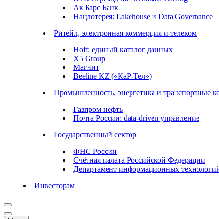
Ак Барс Банк
Нацлотерея: Lakehouse и Data Governance
Ритейл, электронная коммерция и телеком
Hoff: единый каталог данных
X5 Group
Магнит
Beeline KZ («КаР-Тел»)
Промышленность, энергетика и транспортные к
Газпром нефть
Почта России: data-driven управление
Государственный сектор
ФНС России
Счётная палата Российской Федерации
Департамент информационных технологи
Инвесторам