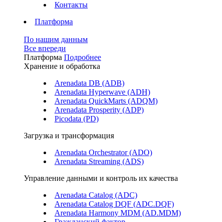
Контакты
Платформа
По нашим данным
Все впереди
Платформа
Подробнее
Хранение и обработка
Arenadata DB (ADB)
Arenadata Hyperwave (ADH)
Arenadata QuickMarts (ADQM)
Arenadata Prosperity (ADP)
Picodata (PD)
Загрузка и трансформация
Arenadata Orchestrator (ADO)
Arenadata Streaming (ADS)
Управление данными и контроль их качества
Arenadata Catalog (ADC)
Arenadata Catalog DQF (ADС.DQF)
Arenadata Harmony MDM (AD.MDM)
Гражданский фактор