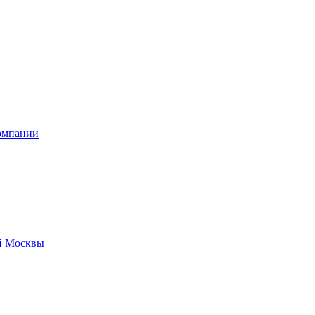
омпании
й Москвы