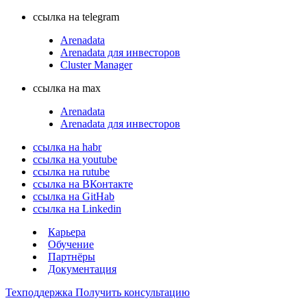
ссылка на telegram
Arenadata
Arenadata для инвесторов
Cluster Manager
ссылка на max
Arenadata
Arenadata для инвесторов
ссылка на habr
ссылка на youtube
ссылка на rutube
ссылка на ВКонтакте
ссылка на GitHab
ссылка на Linkedin
Карьера
Обучение
Партнёры
Документация
Техподдержка
Получить консультацию