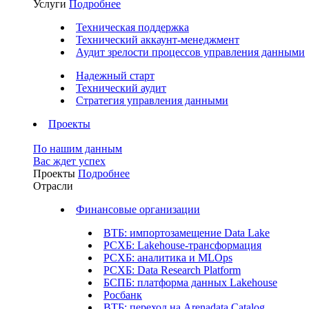
Услуги
Подробнее
Техническая поддержка
Технический аккаунт-менеджмент
Аудит зрелости процессов управления данными
Надежный старт
Технический аудит
Стратегия управления данными
Проекты
По нашим данным
Вас ждет успех
Проекты
Подробнее
Отрасли
Финансовые организации
ВТБ: импортозамещение Data Lake
РСХБ: Lakehouse-трансформация
РСХБ: аналитика и MLOps
РСХБ: Data Research Platform
БСПБ: платформа данных Lakehouse
Росбанк
ВТБ: переход на Arenadata Catalog