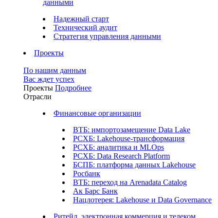
данными
Надежный старт
Технический аудит
Стратегия управления данными
Проекты
По нашим данным
Вас ждет успех
Проекты
Подробнее
Отрасли
Финансовые организации
ВТБ: импортозамещение Data Lake
РСХБ: Lakehouse-трансформация
РСХБ: аналитика и MLOps
РСХБ: Data Research Platform
БСПБ: платформа данных Lakehouse
Росбанк
ВТБ: переход на Arenadata Catalog
Ак Барс Банк
Нацлотерея: Lakehouse и Data Governance
Ритейл, электронная коммерция и телеком