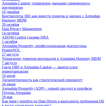
Arenadata Catalog: управление данными современного
предприятия
10 декабря
Контрагенты 360: как навести порядок в данных с Arenadata
Harmony MDM
29 октября
Data Privacy Management
14 октября
ADQM Control глазами DBA
1 октября
Arenadata Prosperity: профессиональная диагностика
PostgreSQL
27 августа
Управление доменом материалов в Arenadata Harmony MDM
7 августа
Гарда DBF и Arenadata Catalog — защита плюс
инвентаризация
10 июля
Датацентричность как стратегический приоритет
26 июня
Arenadata Prosperity (ADP) – новый продукт в портфеле
Группы Arenadata
29 мая
Как банку перейти на Data Driven и выполнить требования ЦБ
в части управления данными?