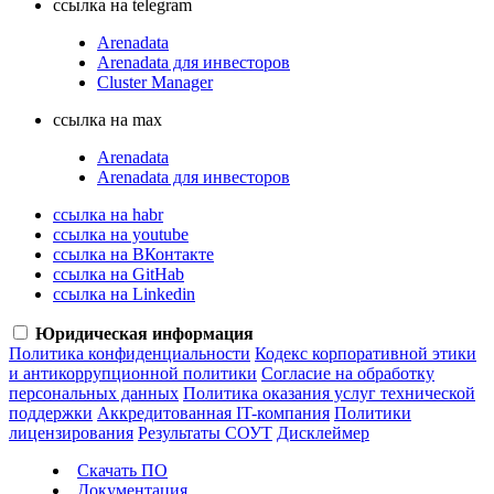
ссылка на telegram
Arenadata
Arenadata для инвесторов
Cluster Manager
ссылка на max
Arenadata
Arenadata для инвесторов
ссылка на habr
ссылка на youtube
ссылка на ВКонтакте
ссылка на GitHab
ссылка на Linkedin
Юридическая информация
Политика конфиденциальности
Кодекс корпоративной этики
и антикоррупционной политики
Согласие на обработку
персональных данных
Политика оказания услуг технической
поддержки
Аккредитованная IT-компания
Политики
лицензирования
Результаты СОУТ
Дисклеймер
Скачать ПО
Документация