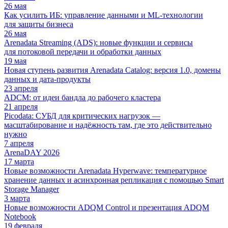
26 мая
Как усилить ИБ: управление данными и ML‑технологии
для защиты бизнеса
26 мая
Arenadata Streaming (ADS): новые функции и сервисы
для потоковой передачи и обработки данных
19 мая
Новая ступень развития Arenadata Catalog: версия 1.0, домены
данных и дата-продукты
23 апреля
ADCM: от идеи бандла до рабочего кластера
21 апреля
Picodata: СУБД для критических нагрузок —
масштабирование и надёжность там, где это действительно
нужно
7 апреля
ArenaDAY 2026
17 марта
Новые возможности Arenadata Hyperwave: температурное
хранение данных и асинхронная репликация с помощью Smart
Storage Manager
3 марта
Новые возможности ADQM Control и презентация ADQM
Notebook
19 февраля