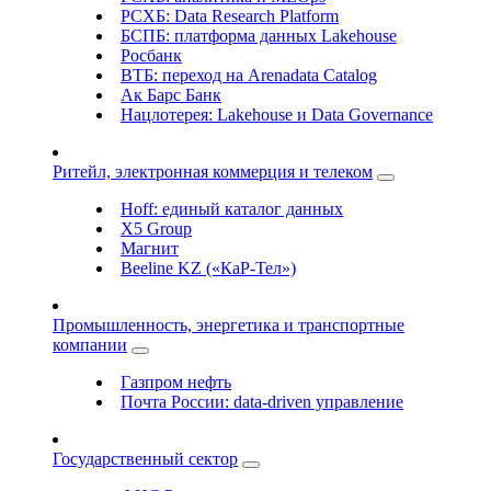
РСХБ: Data Research Platform
БСПБ: платформа данных Lakehouse
Росбанк
ВТБ: переход на Arenadata Catalog
Ак Барс Банк
Нацлотерея: Lakehouse и Data Governance
Ритейл, электронная коммерция и телеком
Hoff: единый каталог данных
X5 Group
Магнит
Beeline KZ («КаР-Тел»)
Промышленность, энергетика и транспортные
компании
Газпром нефть
Почта России: data-driven управление
Государственный сектор