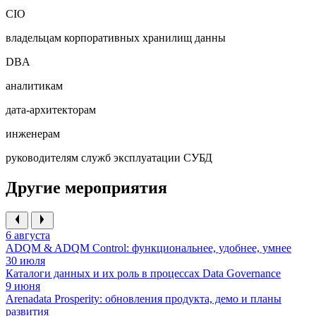
CIO
владельцам корпоративных хранилищ данны
DBA
аналитикам
дата-архитекторам
инженерам
руководителям служб эксплуатации СУБД
Другие мероприятия
6 августа
ADQM & ADQM Control: функциональнее, удобнее, умнее
30 июля
Каталоги данных и их роль в процессах Data Governance
9 июня
Arenadata Prosperity: обновления продукта, демо и планы
развития