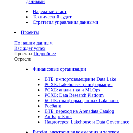
данными
Надежный старт
Технический аудит
Стратегия управления данными
Проекты
По нашим данным
Вас ждет успех
Проекты
Подробнее
Отрасли
Финансовые организации
ВТБ: импортозамещение Data Lake
РСХБ: Lakehouse-трансформация
РСХБ: аналитика и MLOps
РСХБ: Data Research Platform
БСПБ: платформа данных Lakehouse
Росбанк
ВТБ: переход на Arenadata Catalog
Ак Барс Банк
Нацлотерея: Lakehouse и Data Governance
Ритейл, электронная коммерция и телеком