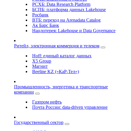
РСХБ: Data Research Platform
БСПБ: платформа данных Lakehouse
Росбанк
ВТБ: переход на Arenadata Catalog
Ак Барс Банк
Нацлотерея: Lakehouse и Data Governance
Ритейл, электронная коммерция и телеком
Hoff: единый каталог данных
X5 Group
Магнит
Beeline KZ («КаР-Тел»)
Промышленность, энергетика и транспортные
компании
Газпром нефть
Почта России: data-driven управление
Государственный сектор