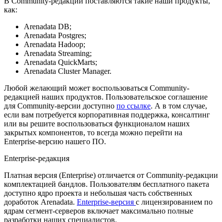
В Community-редакции поставляются такие наши продукты,
как:
Arenadata DB;
Arenadata Postgres;
Arenadata Hadoop;
Arenadata Streaming;
Arenadata QuickMarts;
Arenadata Cluster Manager.
Любой желающий может воспользоваться Community-
редакцией наших продуктов. Пользовательское соглашение
для Community-версии доступно
по ссылке
. А в том случае,
если вам потребуется корпоративная поддержка, консалтинг
или вы решите воспользоваться функционалом наших
закрытых компонентов, то всегда можно перейти на
Enterprise-версию нашего ПО.
Enterprise-редакция
Платная версия (Enterprise) отличается от Community-редакции
комплектацией бандлов. Пользователям бесплатного пакета
доступно ядро проекта и небольшая часть собственных
доработок Arenadata.
Enterprise-версия
с лицензированием по
ядрам сегмент-серверов включает максимально полные
разработки наших специалистов.