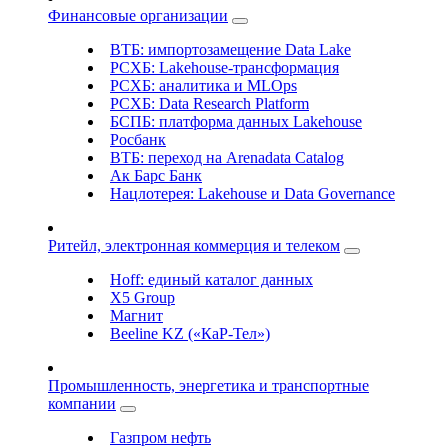
Финансовые организации
ВТБ: импортозамещение Data Lake
РСХБ: Lakehouse-трансформация
РСХБ: аналитика и MLOps
РСХБ: Data Research Platform
БСПБ: платформа данных Lakehouse
Росбанк
ВТБ: переход на Arenadata Catalog
Ак Барс Банк
Нацлотерея: Lakehouse и Data Governance
Ритейл, электронная коммерция и телеком
Hoff: единый каталог данных
X5 Group
Магнит
Beeline KZ («КаР-Тел»)
Промышленность, энергетика и транспортные
компании
Газпром нефть