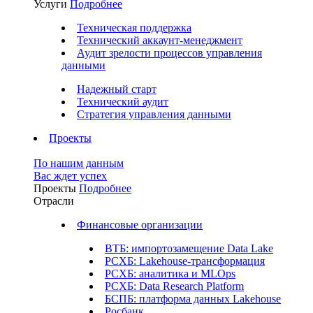
Услуги
Подробнее
Техническая поддержка
Технический аккаунт-менеджмент
Аудит зрелости процессов управления
данными
Надежный старт
Технический аудит
Стратегия управления данными
Проекты
По нашим данным
Вас ждет успех
Проекты
Подробнее
Отрасли
Финансовые организации
ВТБ: импортозамещение Data Lake
РСХБ: Lakehouse-трансформация
РСХБ: аналитика и MLOps
РСХБ: Data Research Platform
БСПБ: платформа данных Lakehouse
Росбанк