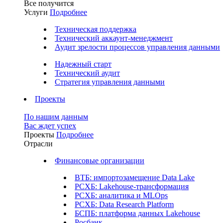
Все получится
Услуги
Подробнее
Техническая поддержка
Технический аккаунт-менеджмент
Аудит зрелости процессов управления данными
Надежный старт
Технический аудит
Стратегия управления данными
Проекты
По нашим данным
Вас ждет успех
Проекты
Подробнее
Отрасли
Финансовые организации
ВТБ: импортозамещение Data Lake
РСХБ: Lakehouse-трансформация
РСХБ: аналитика и MLOps
РСХБ: Data Research Platform
БСПБ: платформа данных Lakehouse
Росбанк