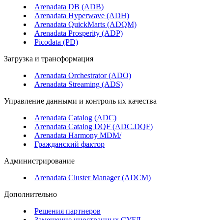
Arenadata DB (ADB)
Arenadata Hyperwave (ADH)
Arenadata QuickMarts (ADQM)
Arenadata Prosperity (ADP)
Picodata (PD)
Загрузка и трансформация
Arenadata Orchestrator (ADO)
Arenadata Streaming (ADS)
Управление данными и контроль их качества
Arenadata Catalog (ADC)
Arenadata Catalog DQF (ADС.DQF)
Arenadata Harmony MDM/
Гражданский фактор
Администрирование
Arenadata Cluster Manager (ADCM)
Дополнительно
Решения партнеров
Замещение иностранных СУБД