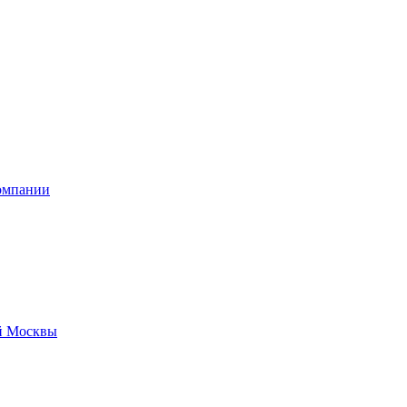
омпании
й Москвы