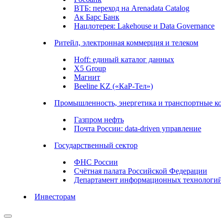
ВТБ: переход на Arenadata Catalog
Ак Барс Банк
Нацлотерея: Lakehouse и Data Governance
Ритейл, электронная коммерция и телеком
Hoff: единый каталог данных
X5 Group
Магнит
Beeline KZ («КаР-Тел»)
Промышленность, энергетика и транспортные к
Газпром нефть
Почта России: data-driven управление
Государственный сектор
ФНС России
Счётная палата Российской Федерации
Департамент информационных технологи
Инвесторам