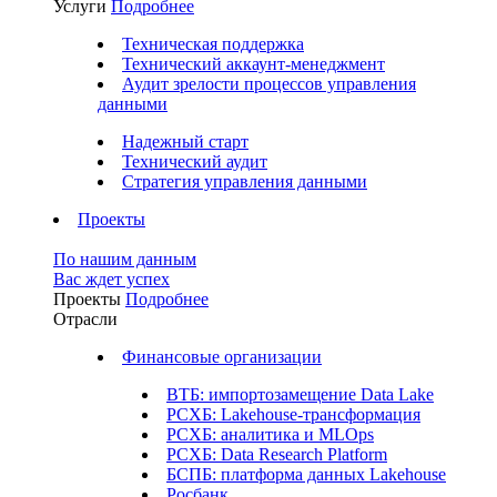
Услуги
Подробнее
Техническая поддержка
Технический аккаунт-менеджмент
Аудит зрелости процессов управления
данными
Надежный старт
Технический аудит
Стратегия управления данными
Проекты
По нашим данным
Вас ждет успех
Проекты
Подробнее
Отрасли
Финансовые организации
ВТБ: импортозамещение Data Lake
РСХБ: Lakehouse-трансформация
РСХБ: аналитика и MLOps
РСХБ: Data Research Platform
БСПБ: платформа данных Lakehouse
Росбанк