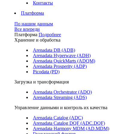
Контакты
Платформа
По нашим данным
Все впереди
Платформа
Подробнее
Хранение и обработка
Arenadata DB (ADB)
Arenadata Hyperwave (ADH)
Arenadata QuickMarts (ADQM)
Arenadata Prosperity (ADP)
Picodata (PD)
Загрузка и трансформация
Arenadata Orchestrator (ADO)
Arenadata Streaming (ADS)
Управление данными и контроль их качества
Arenadata Catalog (ADC)
Arenadata Catalog DQF (ADС.DQF)
Arenadata Harmony MDM (AD.MDM)
Гражданский фактор