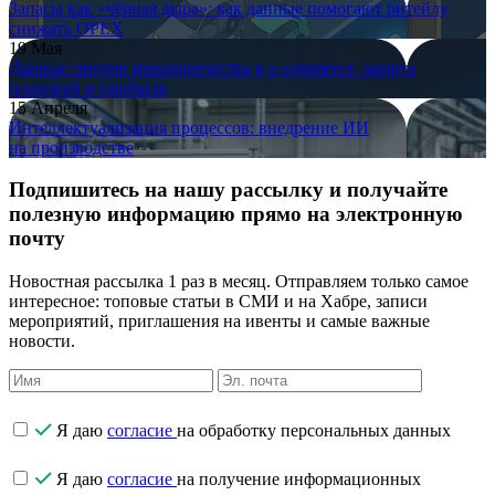
Запасы как «чёрная дыра»: как данные помогают ритейлу
снижать OPEX
19 Мая
Данные против мошенничества в e-commerce: защита
платежей и прибыли
15 Апреля
Интеллектуализация процессов: внедрение ИИ
на производстве
Подпишитесь на нашу рассылку и получайте
полезную информацию прямо на электронную
почту
Новостная рассылка 1 раз в месяц. Отправляем только самое
интересное: топовые статьи в СМИ и на Хабре, записи
мероприятий, приглашения на ивенты и самые важные
новости.
Я даю
согласие
на обработку персональных данных
Я даю
согласие
на получение информационных