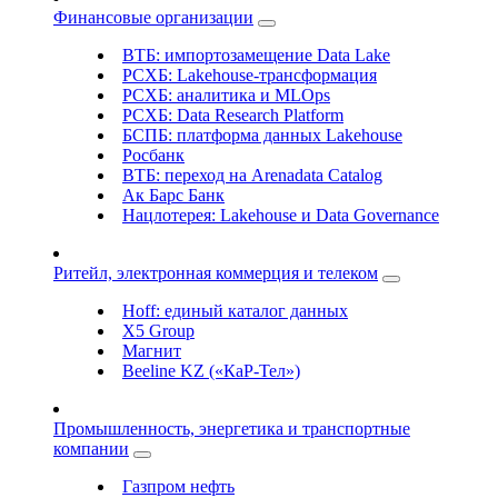
Финансовые организации
ВТБ: импортозамещение Data Lake
РСХБ: Lakehouse-трансформация
РСХБ: аналитика и MLOps
РСХБ: Data Research Platform
БСПБ: платформа данных Lakehouse
Росбанк
ВТБ: переход на Arenadata Catalog
Ак Барс Банк
Нацлотерея: Lakehouse и Data Governance
Ритейл, электронная коммерция и телеком
Hoff: единый каталог данных
X5 Group
Магнит
Beeline KZ («КаР-Тел»)
Промышленность, энергетика и транспортные
компании
Газпром нефть