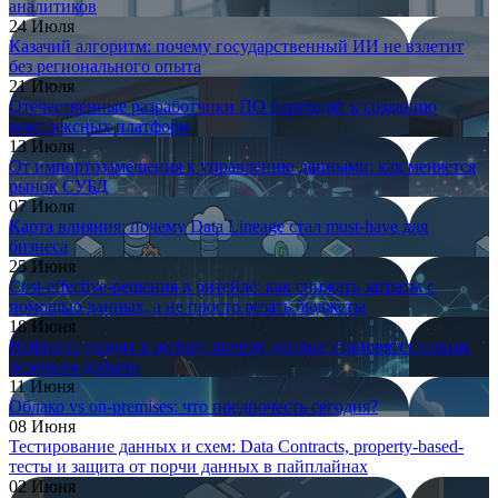
аналитиков
24 Июля
Казачий алгоритм: почему государственный ИИ не взлетит
без регионального опыта
21 Июля
Отечественные разработчики ПО переходят к созданию
комплексных платформ
13 Июля
От импортозамещения к управлению данными: как меняется
рынок СУБД
07 Июля
Карта влияния: почему Data Lineage стал must-have для
бизнеса
25 Июня
Cost-effective-решения в ритейле: как снижать затраты с
помощью данных, а не просто резать бюджеты
18 Июня
Нефтегаз уходит в цифру: почему данные становятся новым
резервом добычи
11 Июня
Облако vs on-premises: что предпочесть сегодня?
08 Июня
Тестирование данных и схем: Data Contracts, property-based-
тесты и защита от порчи данных в пайплайнах
02 Июня