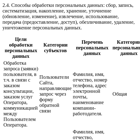
2.4. Способы обработки персональных данных: сбор, запись,
систематизация, накопление, хранение, уточнение
(обновление, изменение), извлечение, использование,
передача (предоставление, доступ), обезличивание, удаление,
уничтожение персональных данных.
Цели
Перечень
Категори
обработки
Категории
персональных
персональн
персональных
субъектов
данных
данных
данных
Обработка
запроса (заявки)
пользователя, в
Фамилия, имя,
Пользователи
т.ч. в связи с
отчество, номер
Сайта,
заказом
телефона, адрес
направляющие
консультации,
электронной
запрос через
Общая
заказом услуг
почты,
форму
Оператора,
наименование
обратной
коммуникацией
компании-
связи
между
работодателя.
Пользователем
Оператора.
Фамилия, имя,
отчество,