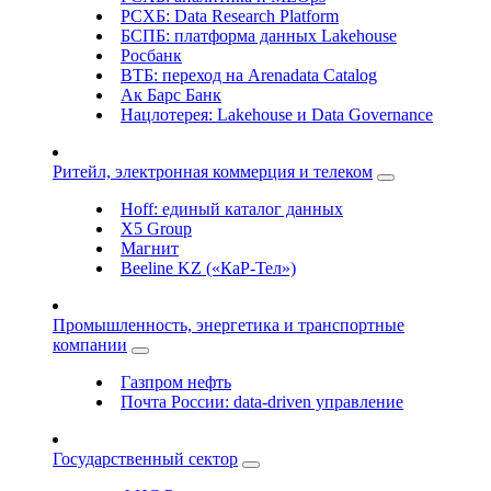
РСХБ: Data Research Platform
БСПБ: платформа данных Lakehouse
Росбанк
ВТБ: переход на Arenadata Catalog
Ак Барс Банк
Нацлотерея: Lakehouse и Data Governance
Ритейл, электронная коммерция и телеком
Hoff: единый каталог данных
X5 Group
Магнит
Beeline KZ («КаР-Тел»)
Промышленность, энергетика и транспортные
компании
Газпром нефть
Почта России: data-driven управление
Государственный сектор