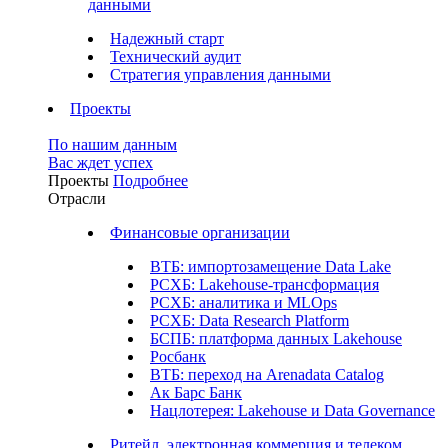
данными
Надежный старт
Технический аудит
Стратегия управления данными
Проекты
По нашим данным
Вас ждет успех
Проекты
Подробнее
Отрасли
Финансовые организации
ВТБ: импортозамещение Data Lake
РСХБ: Lakehouse-трансформация
РСХБ: аналитика и MLOps
РСХБ: Data Research Platform
БСПБ: платформа данных Lakehouse
Росбанк
ВТБ: переход на Arenadata Catalog
Ак Барс Банк
Нацлотерея: Lakehouse и Data Governance
Ритейл, электронная коммерция и телеком