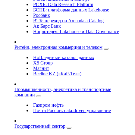
РСХБ: Data Research Platform
БСПБ: платформа данных Lakehouse
Росбанк
ВТБ: переход на Arenadata Catalog
Ак Барс Банк
Нацлотерея: Lakehouse и Data Governance
Ритейл, электронная коммерция и телеком
Hoff: единый каталог данных
X5 Group
Магнит
Beeline KZ («КаР-Тел»)
Промышленность, энергетика и транспортные
компании
Газпром нефть
Почта России: data-driven управление
Государственный сектор