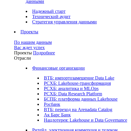
данными
Надежный старт
Технический аудит
Стратегия управления данными
Проекты
По нашим данным
Вас ждет успех
Проекты
Подробнее
Отрасли
Финансовые организации
ВТБ: импортозамещение Data Lake
РСХБ: Lakehouse-трансформация
РСХБ: аналитика и MLOps
РСХБ: Data Research Platform
БСПБ: платформа данных Lakehouse
Росбанк
ВТБ: переход на Arenadata Catalog
Ак Барс Банк
Нацлотерея: Lakehouse и Data Governance
Ритейл, электронная коммерция и телеком