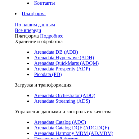
Контакты
Платформа
По нашим данным
Все впереди
Платформа
Подробнее
Хранение и обработка
Arenadata DB (ADB)
Arenadata Hyperwave (ADH)
Arenadata QuickMarts (ADQM)
Arenadata Prosperity (ADP)
Picodata (PD)
Загрузка и трансформация
Arenadata Orchestrator (ADO)
Arenadata Streaming (ADS)
Управление данными и контроль их качества
Arenadata Catalog (ADC)
Arenadata Catalog DQF (ADС.DQF)
Arenadata Harmony MDM (AD.MDM)
Гражданский фактор