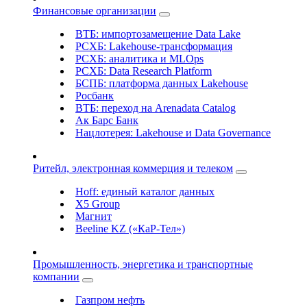
Финансовые организации
ВТБ: импортозамещение Data Lake
РСХБ: Lakehouse-трансформация
РСХБ: аналитика и MLOps
РСХБ: Data Research Platform
БСПБ: платформа данных Lakehouse
Росбанк
ВТБ: переход на Arenadata Catalog
Ак Барс Банк
Нацлотерея: Lakehouse и Data Governance
Ритейл, электронная коммерция и телеком
Hoff: единый каталог данных
X5 Group
Магнит
Beeline KZ («КаР-Тел»)
Промышленность, энергетика и транспортные
компании
Газпром нефть