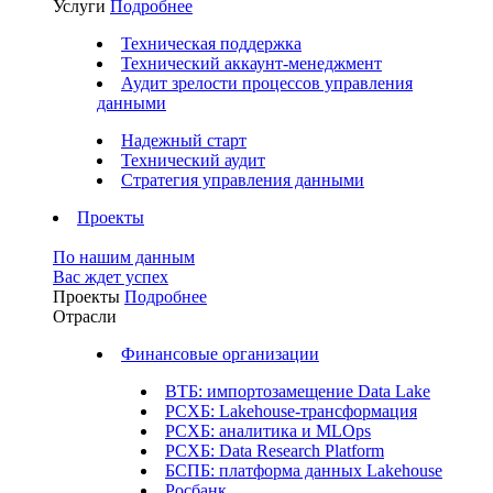
Услуги
Подробнее
Техническая поддержка
Технический аккаунт-менеджмент
Аудит зрелости процессов управления
данными
Надежный старт
Технический аудит
Стратегия управления данными
Проекты
По нашим данным
Вас ждет успех
Проекты
Подробнее
Отрасли
Финансовые организации
ВТБ: импортозамещение Data Lake
РСХБ: Lakehouse-трансформация
РСХБ: аналитика и MLOps
РСХБ: Data Research Platform
БСПБ: платформа данных Lakehouse
Росбанк