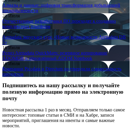
Алмазы и данные: цифровая трансформация добывающей
промышленности
21 Июля
Отечественные разработчики ПО переходят к созданию
комплексных платформ
17 Июля
Arenadata запускает курс «Новые возможности Arenadata DB
7»
16 Июля
Релиз Arenadata QuickMarts: резервное копирование
ADQMDB и обновлённый ADQM Notebook
16 Июля
Компании Picodata и Directum подтвердили совместимость
продуктов
Подпишитесь на нашу рассылку и получайте
полезную информацию прямо на электронную
почту
Новостная рассылка 1 раз в месяц. Отправляем только самое
интересное: топовые статьи в СМИ и на Хабре, записи
мероприятий, приглашения на ивенты и самые важные
новости.