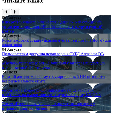
Читайте также
06 Августа
Киберустойчивость начинается с данных: как объединить
управление данными, ИБ и бизнес-архитектуру в единый
контур
04 Августа
Россельхозбанк создал управляемую self-service-платформу для
аналитиков
04 Августа
Пользователям доступна новая версия СУБД Arenadata DB
27 Июля
«Полюс» ускоряет работу с данными благодаря внедрению
отечественной ИТ-системы
24 Июля
Казачий алгоритм: почему государственный ИИ не взлетит
без регионального опыта
22 Июля
«Росатом» перевёл консолидированную финансовую
отчётность на импортонезависимую платформу КХД 2.0
22 Июля
Умная «Почта»: как AI-алгоритмы меняют логистику
и трансформируют бизнес
21 Июля