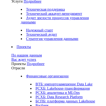
Услуги
Подробнее
Техническая поддержка
Технический аккаунт-менеджмент
Аудит зрелости процессов управления
данными
Надежный старт
Технический аудит
Стратегия управления данными
Проекты
По нашим данным
Вас ждет успех
Проекты
Подробнее
Отрасли
Финансовые организации
ВТБ: импортозамещение Data Lake
РСХБ: Lakehouse-трансформация
РСХБ: аналитика и MLOps
РСХБ: Data Research Platform
БСПБ: платформа данных Lakehouse
Росбанк