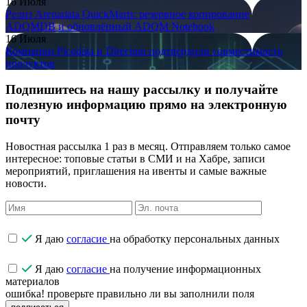
16 Июля
Релиз Arenadata QuickMarts: резервное копирование
ADQMDB и обновлённый ADQM Notebook
16 Июля
Компании Picodata и Directum подтвердили совместимость
продуктов
Подпишитесь на нашу рассылку и получайте
полезную информацию прямо на электронную
почту
Новостная рассылка 1 раз в месяц. Отправляем только самое
интересное: топовые статьи в СМИ и на Хабре, записи
мероприятий, приглашения на ивенты и самые важные
новости.
Я даю
согласие
на обработку персональных данных
Я даю
согласие
на получение информационных
материалов
ошибка! проверьте правильно ли вы заполнили поля