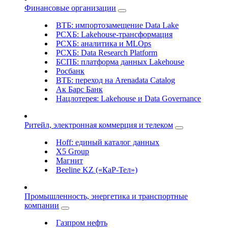
Финансовые организации
ВТБ: импортозамещение Data Lake
РСХБ: Lakehouse-трансформация
РСХБ: аналитика и MLOps
РСХБ: Data Research Platform
БСПБ: платформа данных Lakehouse
Росбанк
ВТБ: переход на Arenadata Catalog
Ак Барс Банк
Нацлотерея: Lakehouse и Data Governance
Ритейл, электронная коммерция и телеком
Hoff: единый каталог данных
X5 Group
Магнит
Beeline KZ («КаР-Тел»)
Промышленность, энергетика и транспортные
компании
Газпром нефть