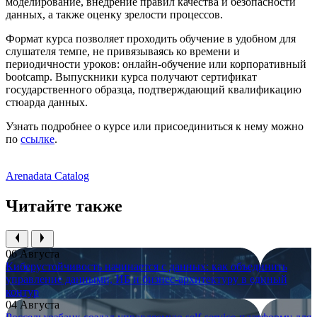
моделирование, внедрение правил качества и безопасности
данных, а также оценку зрелости процессов.
Формат курса позволяет проходить обучение в удобном для
слушателя темпе, не привязываясь ко времени и
периодичности уроков: онлайн-обучение или корпоративный
bootcamp. Выпускники курса получают сертификат
государственного образца, подтверждающий квалификацию
стюарда данных.
Узнать подробнее о курсе или присоединиться к нему можно
по
ссылке
.
Arenadata Catalog
Читайте также
06 Августа
Киберустойчивость начинается с данных: как объединить
управление данными, ИБ и бизнес-архитектуру в единый
контур
04 Августа