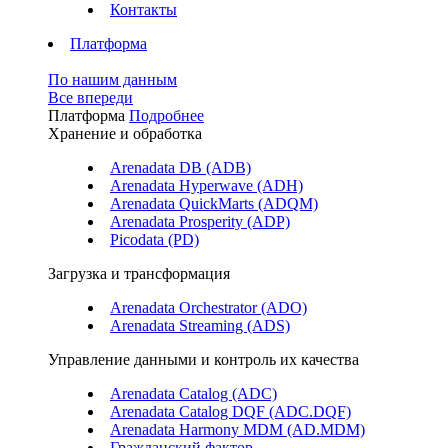
Контакты
Платформа
По нашим данным
Все впереди
Платформа
Подробнее
Хранение и обработка
Arenadata DB (ADB)
Arenadata Hyperwave (ADH)
Arenadata QuickMarts (ADQM)
Arenadata Prosperity (ADP)
Picodata (PD)
Загрузка и трансформация
Arenadata Orchestrator (ADO)
Arenadata Streaming (ADS)
Управление данными и контроль их качества
Arenadata Catalog (ADC)
Arenadata Catalog DQF (ADС.DQF)
Arenadata Harmony MDM (AD.MDM)
Гражданский фактор