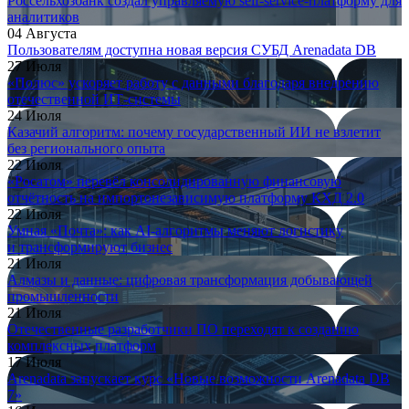
Россельхозбанк создал управляемую self-service-платформу для
аналитиков
04 Августа
Пользователям доступна новая версия СУБД Arenadata DB
27 Июля
«Полюс» ускоряет работу с данными благодаря внедрению
отечественной ИТ-системы
24 Июля
Казачий алгоритм: почему государственный ИИ не взлетит
без регионального опыта
22 Июля
«Росатом» перевёл консолидированную финансовую
отчётность на импортонезависимую платформу КХД 2.0
22 Июля
Умная «Почта»: как AI-алгоритмы меняют логистику
и трансформируют бизнес
21 Июля
Алмазы и данные: цифровая трансформация добывающей
промышленности
21 Июля
Отечественные разработчики ПО переходят к созданию
комплексных платформ
17 Июля
Arenadata запускает курс «Новые возможности Arenadata DB
7»