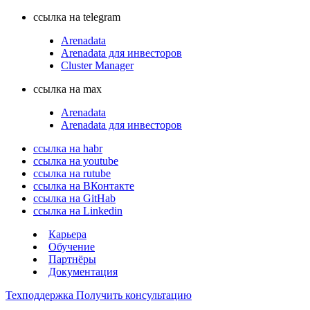
ссылка на telegram
Arenadata
Arenadata для инвесторов
Cluster Manager
ссылка на max
Arenadata
Arenadata для инвесторов
ссылка на habr
ссылка на youtube
ссылка на rutube
ссылка на ВКонтакте
ссылка на GitHab
ссылка на Linkedin
Карьера
Обучение
Партнёры
Документация
Техподдержка
Получить консультацию