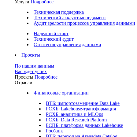
Услуги
Подробнее
Техническая поддержка
Технический аккаунт-менеджмент
Аудит зрелости процессов управления данными
Надежный старт
Технический аудит
Стратегия управления данными
Проекты
По нашим данным
Вас ждет успех
Проекты
Подробнее
Отрасли
Финансовые организации
ВТБ: импортозамещение Data Lake
РСХБ: Lakehouse-трансформация
РСХБ: аналитика и MLOps
РСХБ: Data Research Platform
БСПБ: платформа данных Lakehouse
Росбанк
ВТБ: переход на Arenadata Catalog