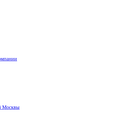
омпании
й Москвы