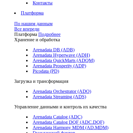
Контакты
Платформа
По нашим данным
Все впереди
Платформа
Подробнее
Хранение и обработка
Arenadata DB (ADB)
Arenadata Hyperwave (ADH)
Arenadata QuickMarts (ADQM)
Arenadata Prosperity (ADP)
Picodata (PD)
Загрузка и трансформация
Arenadata Orchestrator (ADO)
Arenadata Streaming (ADS)
Управление данными и контроль их качества
Arenadata Catalog (ADC)
Arenadata Catalog DQF (ADС.DQF)
Arenadata Harmony MDM (AD.MDM)
Гражданский фактор