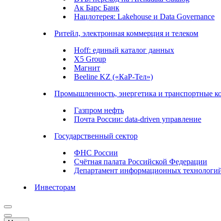
Ак Барс Банк
Нацлотерея: Lakehouse и Data Governance
Ритейл, электронная коммерция и телеком
Hoff: единый каталог данных
X5 Group
Магнит
Beeline KZ («КаР-Тел»)
Промышленность, энергетика и транспортные к
Газпром нефть
Почта России: data-driven управление
Государственный сектор
ФНС России
Счётная палата Российской Федерации
Департамент информационных технологи
Инвесторам