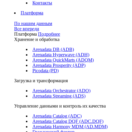
Контакты
Платформа
По нашим данным
Все впереди
Платформа
Подробнее
Хранение и обработка
Arenadata DB (ADB)
Arenadata Hyperwave (ADH)
Arenadata QuickMarts (ADQM)
Arenadata Prosperity (ADP)
Picodata (PD)
Загрузка и трансформация
Arenadata Orchestrator (ADO)
Arenadata Streaming (ADS)
Управление данными и контроль их качества
Arenadata Catalog (ADC)
Arenadata Catalog DQF (ADС.DQF)
Arenadata Harmony MDM (AD.MDM)
Гражданский фактор