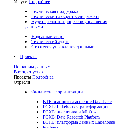
Услуги
Подробнее
Техническая поддержка
Технический аккаунт-менеджмент
Аудит зрелости процессов управления
данными
Надежный старт
Технический аудит
Стратегия управления данными
Проекты
По нашим данным
Вас ждет успех
Проекты
Подробнее
Отрасли
Финансовые организации
ВТБ: импортозамещение Data Lake
РСХБ: Lakehouse-трансформация
РСХБ: аналитика и MLOps
РСХБ: Data Research Platform
БСПБ: платформа данных Lakehouse
Росбанк