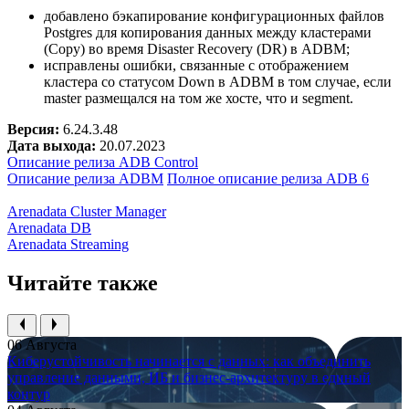
добавлено бэкапирование конфигурационных файлов
Postgres для копирования данных между кластерами
(Copy) во время Disaster Recovery (DR) в ADBM;
исправлены ошибки, связанные с отображением
кластера со статусом Down в ADBM в том случае, если
master размещался на том же хосте, что и segment.
Версия:
6.24.3.48
Дата выхода:
20.07.2023
Описание релиза ADB Control
Описание релиза ADBM
Полное описание релиза ADB 6
Arenadata Cluster Manager
Arenadata DB
Arenadata Streaming
Читайте также
06 Августа
Киберустойчивость начинается с данных: как объединить
управление данными, ИБ и бизнес-архитектуру в единый
контур