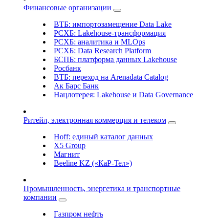
Финансовые организации
ВТБ: импортозамещение Data Lake
РСХБ: Lakehouse-трансформация
РСХБ: аналитика и MLOps
РСХБ: Data Research Platform
БСПБ: платформа данных Lakehouse
Росбанк
ВТБ: переход на Arenadata Catalog
Ак Барс Банк
Нацлотерея: Lakehouse и Data Governance
Ритейл, электронная коммерция и телеком
Hoff: единый каталог данных
X5 Group
Магнит
Beeline KZ («КаР-Тел»)
Промышленность, энергетика и транспортные
компании
Газпром нефть