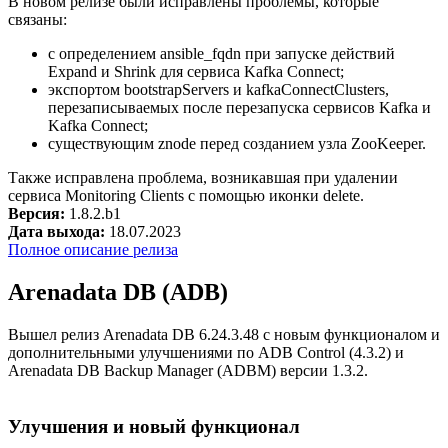
В новом релизе были исправлены проблемы, которые
связаны:
с определением ansible_fqdn при запуске действий
Expand и Shrink для сервиса Kafka Connect;
экспортом bootstrapServers и kafkaConnectClusters,
перезаписываемых после перезапуска сервисов Kafka и
Kafka Connect;
существующим znode перед созданием узла ZooKeeper.
Также исправлена проблема, возникавшая при удалении
сервиса Monitoring Clients с помощью иконки delete.
Версия:
1.8.2.b1
Дата выхода:
18.07.2023
Полное описание релиза
Arenadata DB (ADB)
Вышел релиз Arenadata DB 6.24.3.48 с новым функционалом и
дополнительными улучшениями по ADB Control (4.3.2) и
Arenadata DB Backup Manager (ADBM) версии 1.3.2.
Улучшения и новый функционал