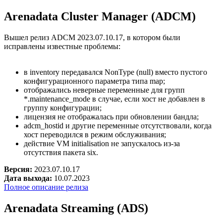
Arenadata Cluster Manager (ADCM)
Вышел релиз ADCM 2023.07.10.17, в котором были
исправлены известные проблемы:
в inventory передавался NonType (null) вместо пустого
конфигурационного параметра типа map;
отображались неверные переменные для групп
*.maintenance_mode в случае, если хост не добавлен в
группу конфигурации;
лицензия не отображалась при обновлении бандла;
adcm_hostid и другие переменные отсутствовали, когда
хост переводился в режим обслуживания;
действие VM initialisation не запускалось из-за
отсутствия пакета six.
Версия:
2023.07.10.17
Дата выхода:
10.07.2023
Полное описание релиза
Arenadata Streaming (ADS)