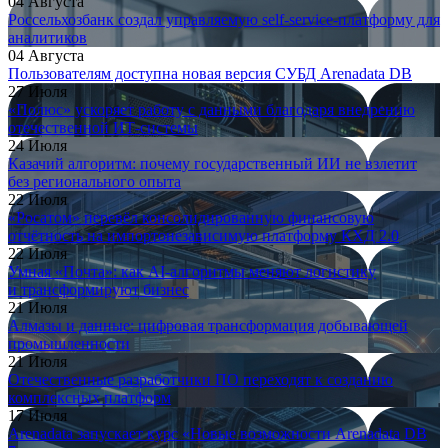
04 Августа
Россельхозбанк создал управляемую self-service-платформу для
аналитиков
04 Августа
Пользователям доступна новая версия СУБД Arenadata DB
27 Июля
«Полюс» ускоряет работу с данными благодаря внедрению
отечественной ИТ-системы
24 Июля
Казачий алгоритм: почему государственный ИИ не взлетит
без регионального опыта
22 Июля
«Росатом» перевёл консолидированную финансовую
отчётность на импортонезависимую платформу КХД 2.0
22 Июля
Умная «Почта»: как AI-алгоритмы меняют логистику
и трансформируют бизнес
21 Июля
Алмазы и данные: цифровая трансформация добывающей
промышленности
21 Июля
Отечественные разработчики ПО переходят к созданию
комплексных платформ
17 Июля
Arenadata запускает курс «Новые возможности Arenadata DB