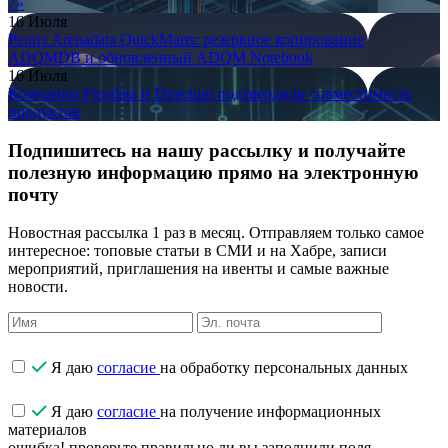
7»
16 Июля
Релиз Arenadata QuickMarts: резервное копирование
ADQMDB и обновлённый ADQM Notebook
16 Июля
Компании Picodata и Directum подтвердили совместимость
продуктов
Подпишитесь на нашу рассылку и получайте
полезную информацию прямо на электронную
почту
Новостная рассылка 1 раз в месяц. Отправляем только самое
интересное: топовые статьи в СМИ и на Хабре, записи
мероприятий, приглашения на ивенты и самые важные
новости.
Я даю
согласие
на обработку персональных данных
Я даю
согласие
на получение информационных
материалов
ошибка! проверьте правильно ли вы заполнили поля