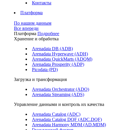
Контакты
Платформа
По нашим данным
Все впереди
Платформа
Подробнее
Хранение и обработка
Arenadata DB (ADB)
Arenadata Hyperwave (ADH)
Arenadata QuickMarts (ADQM)
Arenadata Prosperity (ADP)
Picodata (PD)
Загрузка и трансформация
Arenadata Orchestrator (ADO)
Arenadata Streaming (ADS)
Управление данными и контроль их качества
Arenadata Catalog (ADC)
Arenadata Catalog DQF (ADС.DQF)
Arenadata Harmony MDM (AD.MDM)
Гражданский фактор