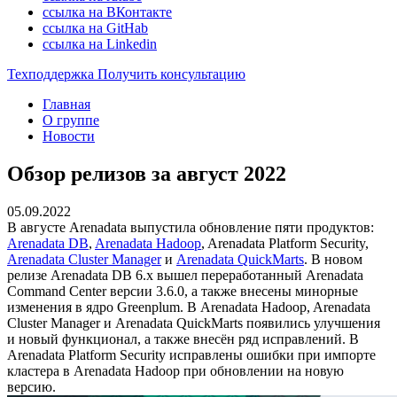
ссылка на ВКонтакте
ссылка на GitHab
ссылка на Linkedin
Техподдержка
Получить консультацию
Главная
О группе
Новости
Обзор релизов за август 2022
05.09.2022
В августе Arenadata выпустила обновление пяти продуктов:
Arenadata DB
,
Arenadata Hadoop
, Arenadata Platform Security,
Arenadata Cluster Manager
и
Arenadata QuickMarts
. В новом
релизе Arenadata DB 6.x вышел переработанный Arenadata
Command Center версии 3.6.0, а также внесены минорные
изменения в ядро Greenplum. В Arenadata Hadoop, Arenadata
Cluster Manager и Arenadata QuickMarts появились улучшения
и новый функционал, а также внесён ряд исправлений. В
Arenadata Platform Security исправлены ошибки при импорте
кластера в Arenadata Hadoop при обновлении на новую
версию.