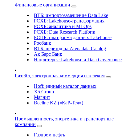
Финансовые организации
ВТБ: импортозамещение Data Lake
РСХБ: Lakehouse-трансформация
РСХБ: аналитика и MLOps
РСХБ: Data Research Platform
БСПБ: платформа данных Lakehouse
Росбанк
ВТБ: переход на Arenadata Catalog
Ак Барс Банк
Нацлотерея: Lakehouse и Data Governance
Ритейл, электронная коммерция и телеком
Hoff: единый каталог данных
X5 Group
Магнит
Beeline KZ («КаР-Тел»)
Промышленность, энергетика и транспортные
компании
Газпром нефть