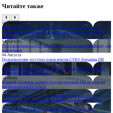
Читайте также
06 Августа
Киберустойчивость начинается с данных: как объединить
управление данными, ИБ и бизнес-архитектуру в единый
контур
04 Августа
Россельхозбанк создал управляемую self-service-платформу для
аналитиков
04 Августа
Пользователям доступна новая версия СУБД Arenadata DB
27 Июля
«Полюс» ускоряет работу с данными благодаря внедрению
отечественной ИТ-системы
24 Июля
Казачий алгоритм: почему государственный ИИ не взлетит
без регионального опыта
22 Июля
«Росатом» перевёл консолидированную финансовую
отчётность на импортонезависимую платформу КХД 2.0
22 Июля
Умная «Почта»: как AI-алгоритмы меняют логистику