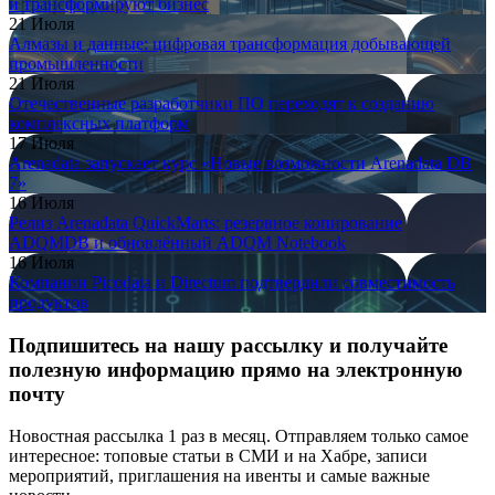
и трансформируют бизнес
21 Июля
Алмазы и данные: цифровая трансформация добывающей
промышленности
21 Июля
Отечественные разработчики ПО переходят к созданию
комплексных платформ
17 Июля
Arenadata запускает курс «Новые возможности Arenadata DB
7»
16 Июля
Релиз Arenadata QuickMarts: резервное копирование
ADQMDB и обновлённый ADQM Notebook
16 Июля
Компании Picodata и Directum подтвердили совместимость
продуктов
Подпишитесь на нашу рассылку и получайте
полезную информацию прямо на электронную
почту
Новостная рассылка 1 раз в месяц. Отправляем только самое
интересное: топовые статьи в СМИ и на Хабре, записи
мероприятий, приглашения на ивенты и самые важные