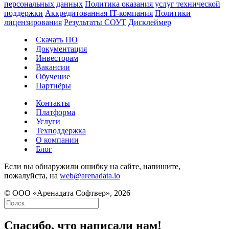
персональных данных
Политика оказания услуг технической
поддержки
Аккредитованная IT-компания
Политики
лицензирования
Результаты СОУТ
Дисклеймер
Скачать ПО
Документация
Инвесторам
Вакансии
Обучение
Партнёры
Контакты
Платформа
Услуги
Техподдержка
О компании
Блог
Если вы обнаружили ошибку на сайте, напишите,
пожалуйста, на
web@arenadata.io
© ООО «Аренадата Софтвер», 2026
Спасибо, что написали нам!