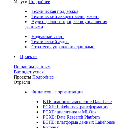
Услуги
Подробнее
Техническая поддержка
Технический аккаунт-менеджмент
Аудит зрелости процессов управления
данными
Надежный старт
Технический аудит
Стратегия управления данными
Проекты
По нашим данным
Вас ждет успех
Проекты
Подробнее
Отрасли
Финансовые организации
ВТБ: импортозамещение Data Lake
РСХБ: Lakehouse-трансформация
РСХБ: аналитика и MLOps
РСХБ: Data Research Platform
БСПБ: платформа данных Lakehouse
Росбанк