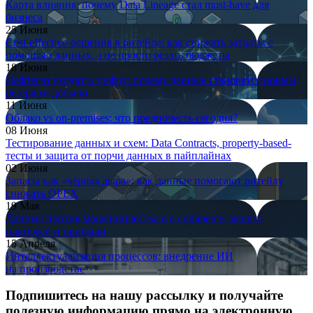
Карта влияния: почему Data Lineage стал must-have для
бизнеса
25 Июня
Cost-effective-решения в ритейле: как снижать затраты с
помощью данных, а не просто резать бюджеты
18 Июня
Нефтегаз уходит в цифру: почему данные становятся новым
резервом добычи
11 Июня
Облако vs on-premises: что предпочесть сегодня?
08 Июня
Тестирование данных и схем: Data Contracts, property-based-
тесты и защита от порчи данных в пайплайнах
02 Июня
Запасы как «чёрная дыра»: как данные помогают ритейлу
снижать OPEX
19 Мая
Данные против мошенничества в e-commerce: защита
платежей и прибыли
15 Апреля
Интеллектуализация процессов: внедрение ИИ
на производстве
Подпишитесь на нашу рассылку и получайте
полезную информацию прямо на электронную