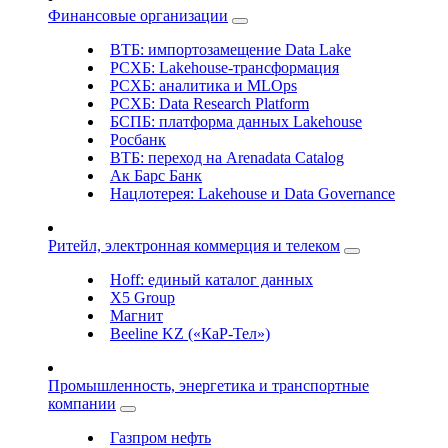
Финансовые организации
ВТБ: импортозамещение Data Lake
РСХБ: Lakehouse-трансформация
РСХБ: аналитика и MLOps
РСХБ: Data Research Platform
БСПБ: платформа данных Lakehouse
Росбанк
ВТБ: переход на Arenadata Catalog
Ак Барс Банк
Нацлотерея: Lakehouse и Data Governance
Ритейл, электронная коммерция и телеком
Hoff: единый каталог данных
X5 Group
Магнит
Beeline KZ («КаР-Тел»)
Промышленность, энергетика и транспортные
компании
Газпром нефть