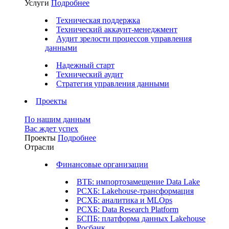
Услуги
Подробнее
Техническая поддержка
Технический аккаунт-менеджмент
Аудит зрелости процессов управления
данными
Надежный старт
Технический аудит
Стратегия управления данными
Проекты
По нашим данным
Вас ждет успех
Проекты
Подробнее
Отрасли
Финансовые организации
ВТБ: импортозамещение Data Lake
РСХБ: Lakehouse-трансформация
РСХБ: аналитика и MLOps
РСХБ: Data Research Platform
БСПБ: платформа данных Lakehouse
Росбанк