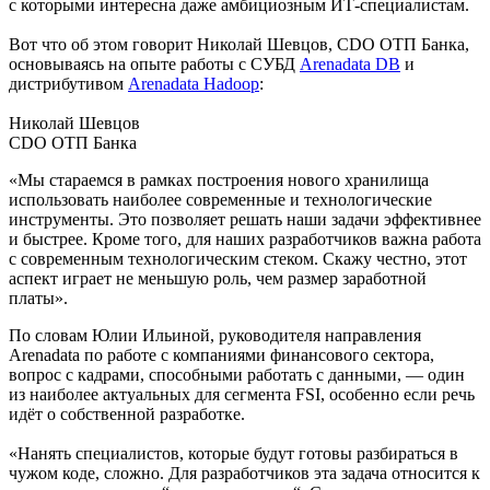
с которыми интересна даже амбициозным ИТ-специалистам.
Вот что об этом говорит Николай Шевцов, CDO ОТП Банка,
основываясь на опыте работы с СУБД
Arenadata DB
и
дистрибутивом
Arenadata Hadoop
:
Николай Шевцов
CDO ОТП Банка
«Мы стараемся в рамках построения нового хранилища
использовать наиболее современные и технологические
инструменты. Это позволяет решать наши задачи эффективнее
и быстрее. Кроме того, для наших разработчиков важна работа
с современным технологическим стеком. Скажу честно, этот
аспект играет не меньшую роль, чем размер заработной
платы».
По словам Юлии Ильиной, руководителя направления
Arenadata по работе с компаниями финансового сектора,
вопрос с кадрами, способными работать с данными, — один
из наиболее актуальных для сегмента FSI, особенно если речь
идёт о собственной разработке.
«Нанять специалистов, которые будут готовы разбираться в
чужом коде, сложно. Для разработчиков эта задача относится к