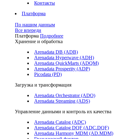
Контакты
Платформа
По нашим данным
Все впереди
Платформа
Подробнее
Хранение и обработка
Arenadata DB (ADB)
Arenadata Hyperwave (ADH)
Arenadata QuickMarts (ADQM)
Arenadata Prosperity (ADP)
Picodata (PD)
Загрузка и трансформация
Arenadata Orchestrator (ADO)
Arenadata Streaming (ADS)
Управление данными и контроль их качества
Arenadata Catalog (ADC)
Arenadata Catalog DQF (ADС.DQF)
Arenadata Harmony MDM (AD.MDM)
Гражданский фактор