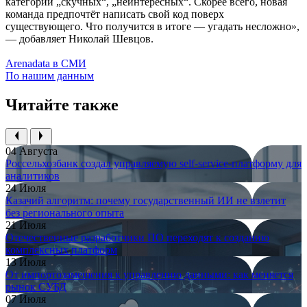
категории „скучных“, „неинтересных“. Скорее всего, новая
команда предпочтёт написать свой код поверх
существующего. Что получится в итоге — угадать несложно»,
— добавляет Николай Шевцов.
Arenadata в СМИ
По нашим данным
Читайте также
04 Августа
Россельхозбанк создал управляемую self-service-платформу для
аналитиков
24 Июля
Казачий алгоритм: почему государственный ИИ не взлетит
без регионального опыта
21 Июля
Отечественные разработчики ПО переходят к созданию
комплексных платформ
13 Июля
От импортозамещения к управлению данными: как меняется
рынок СУБД
07 Июля