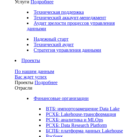
Услуги
Подробнее
Техническая поддержка
Технический аккаунт-менеджмент
Аудит зрелости процессов управления
данными
Надежный старт
Технический аудит
Стратегия управления данными
Проекты
По нашим данным
Вас ждет успех
Проекты
Подробнее
Отрасли
Финансовые организации
ВТБ: импортозамещение Data Lake
РСХБ: Lakehouse-трансформация
РСХБ: аналитика и MLOps
РСХБ: Data Research Platform
БСПБ: платформа данных Lakehouse
Росбанк