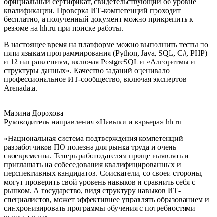
официальный сертификат, свидетельствующий об уровне
квалификации. Проверка ИТ-компетенций проходит
бесплатно, а полученный документ можно прикрепить к
резюме на hh.ru при поиске работы.
В настоящее время на платформе можно выполнить тесты по
пяти языкам программирования (Python, Java, SQL, C#, PHP)
и 12 направлениям, включая PostgreSQL и «Алгоритмы и
структуры данных». Качество заданий оценивало
профессиональное ИТ-сообщество, включая экспертов
Arenadata.
Марина Дорохова
Руководитель направления «Навыки и карьера» hh.ru
«Национальная система подтверждения компетенций
разработчиков ПО полезна для рынка труда и очень
своевременна. Теперь работодателям проще выявлять и
приглашать на собеседования квалифицированных и
перспективных кандидатов. Соискатели, со своей стороны,
могут проверить свой уровень навыков и сравнить себя с
рынком. А государство, видя структуру навыков ИТ-
специалистов, может эффективнее управлять образованием и
синхронизировать программы обучения с потребностями
рынка труда».