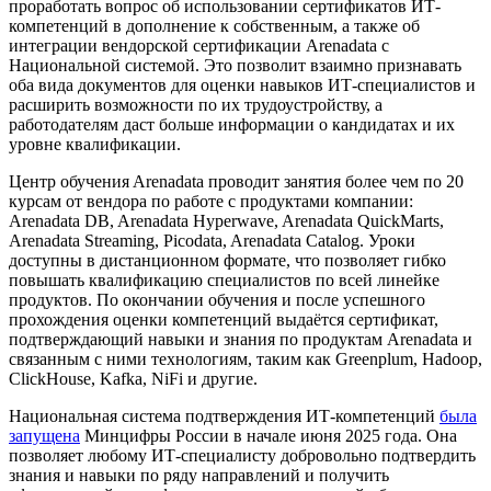
проработать вопрос об использовании сертификатов ИТ-
компетенций в дополнение к собственным, а также об
интеграции вендорской сертификации Arenadata с
Национальной системой. Это позволит взаимно признавать
оба вида документов для оценки навыков ИТ-специалистов и
расширить возможности по их трудоустройству, а
работодателям даст больше информации о кандидатах и их
уровне квалификации.
Центр обучения Arenadata проводит занятия более чем по 20
курсам от вендора по работе с продуктами компании:
Arenadata DB, Arenadata Hyperwave, Arenadata QuickMarts,
Arenadata Streaming, Picodata, Arenadata Catalog. Уроки
доступны в дистанционном формате, что позволяет гибко
повышать квалификацию специалистов по всей линейке
продуктов. По окончании обучения и после успешного
прохождения оценки компетенций выдаётся сертификат,
подтверждающий навыки и знания по продуктам Arenadata и
связанным с ними технологиям, таким как Greenplum, Hadoop,
ClickHouse, Kafka, NiFi и другие.
Национальная система подтверждения ИТ-компетенций
была
запущена
Минцифры России в начале июня 2025 года. Она
позволяет любому ИТ-специалисту добровольно подтвердить
знания и навыки по ряду направлений и получить