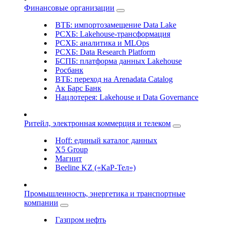
Финансовые организации
ВТБ: импортозамещение Data Lake
РСХБ: Lakehouse-трансформация
РСХБ: аналитика и MLOps
РСХБ: Data Research Platform
БСПБ: платформа данных Lakehouse
Росбанк
ВТБ: переход на Arenadata Catalog
Ак Барс Банк
Нацлотерея: Lakehouse и Data Governance
Ритейл, электронная коммерция и телеком
Hoff: единый каталог данных
X5 Group
Магнит
Beeline KZ («КаР-Тел»)
Промышленность, энергетика и транспортные
компании
Газпром нефть