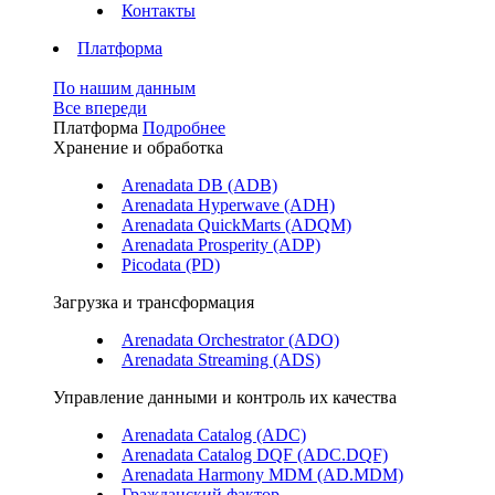
Контакты
Платформа
По нашим данным
Все впереди
Платформа
Подробнее
Хранение и обработка
Arenadata DB (ADB)
Arenadata Hyperwave (ADH)
Arenadata QuickMarts (ADQM)
Arenadata Prosperity (ADP)
Picodata (PD)
Загрузка и трансформация
Arenadata Orchestrator (ADO)
Arenadata Streaming (ADS)
Управление данными и контроль их качества
Arenadata Catalog (ADC)
Arenadata Catalog DQF (ADС.DQF)
Arenadata Harmony MDM (AD.MDM)
Гражданский фактор