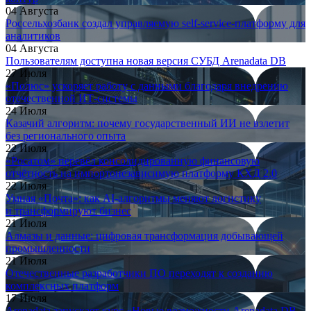
04 Августа
Россельхозбанк создал управляемую self-service-платформу для
аналитиков
04 Августа
Пользователям доступна новая версия СУБД Arenadata DB
27 Июля
«Полюс» ускоряет работу с данными благодаря внедрению
отечественной ИТ-системы
24 Июля
Казачий алгоритм: почему государственный ИИ не взлетит
без регионального опыта
22 Июля
«Росатом» перевёл консолидированную финансовую
отчётность на импортонезависимую платформу КХД 2.0
22 Июля
Умная «Почта»: как AI-алгоритмы меняют логистику
и трансформируют бизнес
21 Июля
Алмазы и данные: цифровая трансформация добывающей
промышленности
21 Июля
Отечественные разработчики ПО переходят к созданию
комплексных платформ
17 Июля
Arenadata запускает курс «Новые возможности Arenadata DB