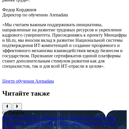
Федор Кирдяшов
Директор по обучению Arenadata
«Мы считаем важным поддерживать инициативы,
направленные на развитие трудовых ресурсов и укрепление
кадрового суверенитета. Присоединяясь к проекту Минцифры
и hh.ru, мы вносим вклад в развитие Национальной системы
подтверждения ИТ-компетенций и создание прозрачного и
эффективного механизма взаимодействия между бизнесом и
государством. Признание сертификатов единой платформы
станет дополнительным стимулом развития как для
специалистов, так и для всей ИТ-отрасли в целом».
Центр обучения Arenadata
Читайте также
06 Августа
Киберустойчивость начинается с данных: как объединить
управление данными, ИБ и бизнес-архитектуру в единый
контур