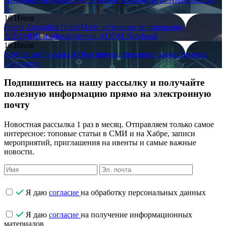
7»
16 Июля
Релиз Arenadata QuickMarts: резервное копирование
ADQMDB и обновлённый ADQM Notebook
16 Июля
Компании Picodata и Directum подтвердили совместимость
продуктов
Подпишитесь на нашу рассылку и получайте
полезную информацию прямо на электронную
почту
Новостная рассылка 1 раз в месяц. Отправляем только самое
интересное: топовые статьи в СМИ и на Хабре, записи
мероприятий, приглашения на ивенты и самые важные
новости.
Я даю
согласие
на обработку персональных данных
Я даю
согласие
на получение информационных
материалов