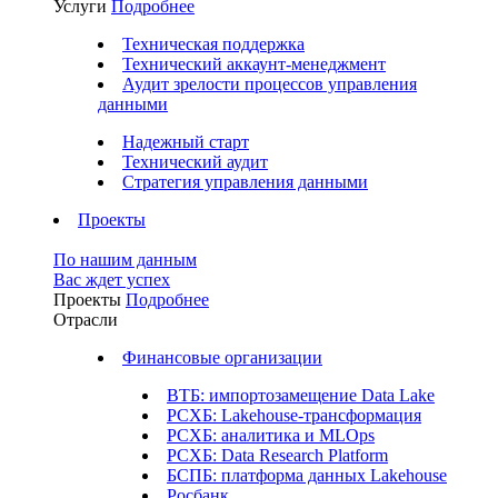
Услуги
Подробнее
Техническая поддержка
Технический аккаунт-менеджмент
Аудит зрелости процессов управления
данными
Надежный старт
Технический аудит
Стратегия управления данными
Проекты
По нашим данным
Вас ждет успех
Проекты
Подробнее
Отрасли
Финансовые организации
ВТБ: импортозамещение Data Lake
РСХБ: Lakehouse-трансформация
РСХБ: аналитика и MLOps
РСХБ: Data Research Platform
БСПБ: платформа данных Lakehouse
Росбанк