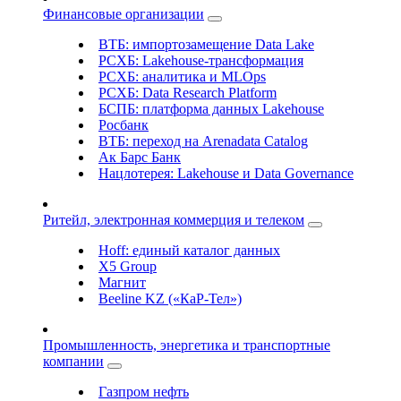
Финансовые организации
ВТБ: импортозамещение Data Lake
РСХБ: Lakehouse-трансформация
РСХБ: аналитика и MLOps
РСХБ: Data Research Platform
БСПБ: платформа данных Lakehouse
Росбанк
ВТБ: переход на Arenadata Catalog
Ак Барс Банк
Нацлотерея: Lakehouse и Data Governance
Ритейл, электронная коммерция и телеком
Hoff: единый каталог данных
X5 Group
Магнит
Beeline KZ («КаР-Тел»)
Промышленность, энергетика и транспортные
компании
Газпром нефть