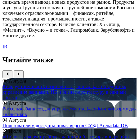
снижать время вывода новых продуктов на рынок. Продукты
и услуги Группы используют крупнейшие компании России в
ключевых отраслях экономики – финансах, ритейле,
телекоммуникациях, промышленности, а также
государственном секторе. В числе клиентов: X5 Group,
«Магнит», «Вкусно – и точка», Газпромбанк, Зарубежнефть и
многие другие.
IR
Читайте также
06 Августа
Киберустойчивость начинается с данных: как объединить
управление данными, ИБ и бизнес-архитектуру в единый
контур
04 Августа
Россельхозбанк создал управляемую self-service-платформу для
аналитиков
04 Августа
Пользователям доступна новая версия СУБД Arenadata DB
27 Июля
«Полюс» ускоряет работу с данными благодаря внедрению