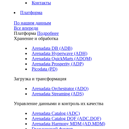
Контакты
Платформа
По нашим данным
Все впереди
Платформа
Подробнее
Хранение и обработка
Arenadata DB (ADB)
Arenadata Hyperwave (ADH)
Arenadata QuickMarts (ADQM)
Arenadata Prosperity (ADP)
Picodata (PD)
Загрузка и трансформация
Arenadata Orchestrator (ADO)
Arenadata Streaming (ADS)
Управление данными и контроль их качества
Arenadata Catalog (ADC)
Arenadata Catalog DQF (ADС.DQF)
Arenadata Harmony MDM (AD.MDM)
Гражданский фактор