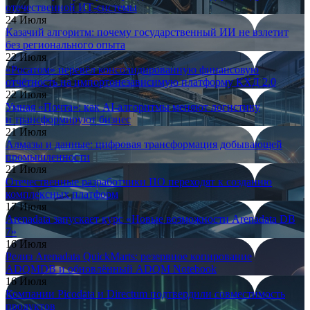
отечественной ИТ-системы
24 Июля
Казачий алгоритм: почему государственный ИИ не взлетит
без регионального опыта
22 Июля
«Росатом» перевёл консолидированную финансовую
отчётность на импортонезависимую платформу КХД 2.0
22 Июля
Умная «Почта»: как AI-алгоритмы меняют логистику
и трансформируют бизнес
21 Июля
Алмазы и данные: цифровая трансформация добывающей
промышленности
21 Июля
Отечественные разработчики ПО переходят к созданию
комплексных платформ
17 Июля
Arenadata запускает курс «Новые возможности Arenadata DB
7»
16 Июля
Релиз Arenadata QuickMarts: резервное копирование
ADQMDB и обновлённый ADQM Notebook
16 Июля
Компании Picodata и Directum подтвердили совместимость
продуктов