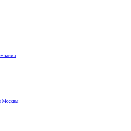
омпании
й Москвы