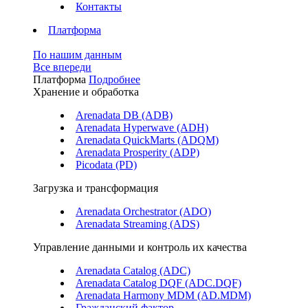
Контакты
Платформа
По нашим данным
Все впереди
Платформа
Подробнее
Хранение и обработка
Arenadata DB (ADB)
Arenadata Hyperwave (ADH)
Arenadata QuickMarts (ADQM)
Arenadata Prosperity (ADP)
Picodata (PD)
Загрузка и трансформация
Arenadata Orchestrator (ADO)
Arenadata Streaming (ADS)
Управление данными и контроль их качества
Arenadata Catalog (ADC)
Arenadata Catalog DQF (ADС.DQF)
Arenadata Harmony MDM (AD.MDM)
Гражданский фактор