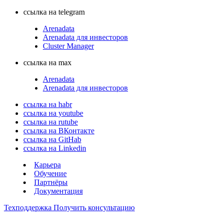
ссылка на telegram
Arenadata
Arenadata для инвесторов
Cluster Manager
ссылка на max
Arenadata
Arenadata для инвесторов
ссылка на habr
ссылка на youtube
ссылка на rutube
ссылка на ВКонтакте
ссылка на GitHab
ссылка на Linkedin
Карьера
Обучение
Партнёры
Документация
Техподдержка
Получить консультацию