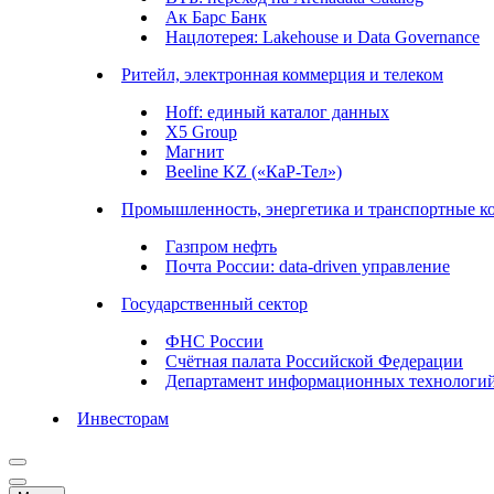
Ак Барс Банк
Нацлотерея: Lakehouse и Data Governance
Ритейл, электронная коммерция и телеком
Hoff: единый каталог данных
X5 Group
Магнит
Beeline KZ («КаР-Тел»)
Промышленность, энергетика и транспортные к
Газпром нефть
Почта России: data-driven управление
Государственный сектор
ФНС России
Счётная палата Российской Федерации
Департамент информационных технологи
Инвесторам