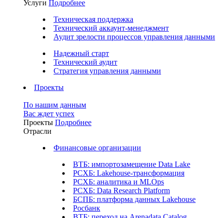
Услуги
Подробнее
Техническая поддержка
Технический аккаунт-менеджмент
Аудит зрелости процессов управления данными
Надежный старт
Технический аудит
Стратегия управления данными
Проекты
По нашим данным
Вас ждет успех
Проекты
Подробнее
Отрасли
Финансовые организации
ВТБ: импортозамещение Data Lake
РСХБ: Lakehouse-трансформация
РСХБ: аналитика и MLOps
РСХБ: Data Research Platform
БСПБ: платформа данных Lakehouse
Росбанк
ВТБ: переход на Arenadata Catalog