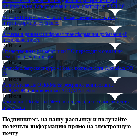
«Росатом» перевёл консолидированную финансовую
отчётность на импортонезависимую платформу КХД 2.0
22 Июля
Умная «Почта»: как AI-алгоритмы меняют логистику
и трансформируют бизнес
21 Июля
Алмазы и данные: цифровая трансформация добывающей
промышленности
21 Июля
Отечественные разработчики ПО переходят к созданию
комплексных платформ
17 Июля
Arenadata запускает курс «Новые возможности Arenadata DB
7»
16 Июля
Релиз Arenadata QuickMarts: резервное копирование
ADQMDB и обновлённый ADQM Notebook
16 Июля
Компании Picodata и Directum подтвердили совместимость
продуктов
Подпишитесь на нашу рассылку и получайте
полезную информацию прямо на электронную
почту