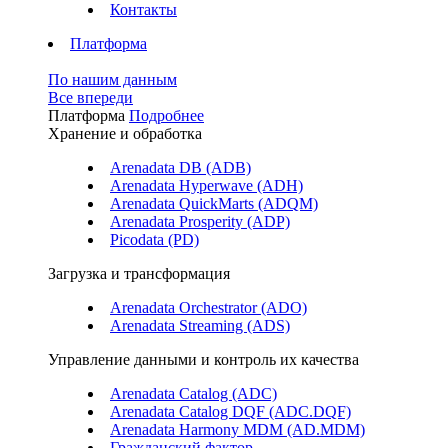
Контакты
Платформа
По нашим данным
Все впереди
Платформа
Подробнее
Хранение и обработка
Arenadata DB (ADB)
Arenadata Hyperwave (ADH)
Arenadata QuickMarts (ADQM)
Arenadata Prosperity (ADP)
Picodata (PD)
Загрузка и трансформация
Arenadata Orchestrator (ADO)
Arenadata Streaming (ADS)
Управление данными и контроль их качества
Arenadata Catalog (ADC)
Arenadata Catalog DQF (ADС.DQF)
Arenadata Harmony MDM (AD.MDM)
Гражданский фактор