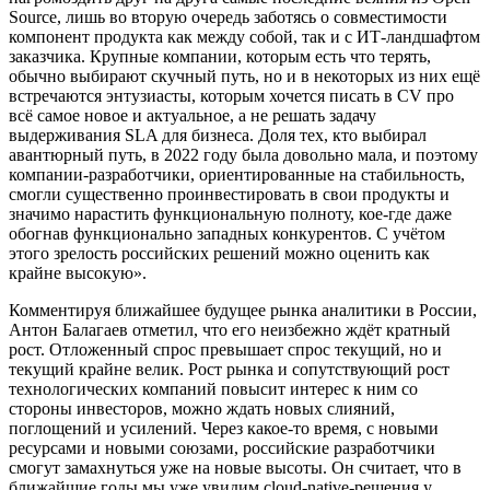
Source, лишь во вторую очередь заботясь о совместимости
компонент продукта как между собой, так и с ИТ-ландшафтом
заказчика. Крупные компании, которым есть что терять,
обычно выбирают скучный путь, но и в некоторых из них ещё
встречаются энтузиасты, которым хочется писать в CV про
всё самое новое и актуальное, а не решать задачу
выдерживания SLA для бизнеса. Доля тех, кто выбирал
авантюрный путь, в 2022 году была довольно мала, и поэтому
компании-разработчики, ориентированные на стабильность,
смогли существенно проинвестировать в свои продукты и
значимо нарастить функциональную полноту, кое-где даже
обогнав функционально западных конкурентов. С учётом
этого зрелость российских решений можно оценить как
крайне высокую».
Комментируя ближайшее будущее рынка аналитики в России,
Антон Балагаев отметил, что его неизбежно ждёт кратный
рост. Отложенный спрос превышает спрос текущий, но и
текущий крайне велик. Рост рынка и сопутствующий рост
технологических компаний повысит интерес к ним со
стороны инвесторов, можно ждать новых слияний,
поглощений и усилений. Через какое-то время, с новыми
ресурсами и новыми союзами, российские разработчики
смогут замахнуться уже на новые высоты. Он считает, что в
ближайшие годы мы уже увидим cloud-native-решения у