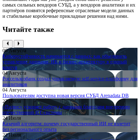
самых сильных вендоров СУБД, а у вендоров аналитики и их
партнёров появятся референсные отраслевые модели данных
и стабильные коробочные прикладные решения над ними.
Читайте также
06 Августа
Киберустойчивость начинается с данных: как объединить
управление данными, ИБ и бизнес-архитектуру в единый
контур
04 Августа
Россельхозбанк создал управляемую self-service-платформу для
аналитиков
04 Августа
Пользователям доступна новая версия СУБД Arenadata DB
27 Июля
«Полюс» ускоряет работу с данными благодаря внедрению
отечественной ИТ-системы
24 Июля
Казачий алгоритм: почему государственный ИИ не взлетит
без регионального опыта
22 Июля