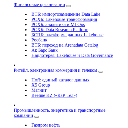
Финансовые организации
ВТБ: импортозамещение Data Lake
РСХБ: Lakehouse-трансформация
РСХБ: аналитика и MLOps
РСХБ: Data Research Platform
БСПБ: платформа данных Lakehouse
Росбанк
ВТБ: переход на Arenadata Catalog
Ак Барс Банк
Нацлотерея: Lakehouse и Data Governance
Ритейл, электронная коммерция и телеком
Hoff: единый каталог данных
X5 Group
Магнит
Beeline KZ («КаР-Тел»)
Промышленность, энергетика и транспортные
компании
Газпром нефть