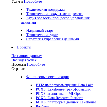
Услуги
Подробнее
Техническая поддержка
Технический аккаунт-менеджмент
Аудит зрелости процессов управления
данными
Надежный старт
Технический аудит
Стратегия управления данными
Проекты
По нашим данным
Вас ждет успех
Проекты
Подробнее
Отрасли
Финансовые организации
ВТБ: импортозамещение Data Lake
РСХБ: Lakehouse-трансформация
РСХБ: аналитика и MLOps
РСХБ: Data Research Platform
БСПБ: платформа данных Lakehouse
Росбанк