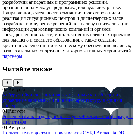
разработчик аппаратных и программных решений,
признанный на международном аудиовизуальном рынке.
Направления деятельности компании: проектирование и
реализация ситуационных центров и диспетчерских залов,
разработка и внедрение решений по анализу и визуализации
информации для коммерческих компаний и органов
государственной власти, инсталляция комплексных проектов
для высшего и среднего образования, а также создание
креативных решений по техническому обеспечению деловых,
развлекательных, спортивных и корпоративных мероприятий.
партнёры
Читайте также
06 Августа
Киберустойчивость начинается с данных: как объединить
управление данными, ИБ и бизнес-архитектуру в единый
контур
04 Августа
Россельхозбанк создал управляемую self-service-платформу для
аналитиков
04 Августа
Пользователям доступна новая версия СУБД Arenadata DB