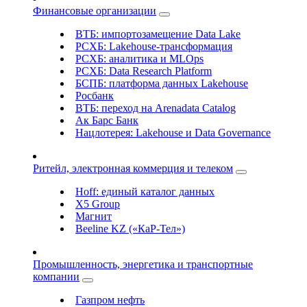
Финансовые организации
ВТБ: импортозамещение Data Lake
РСХБ: Lakehouse-трансформация
РСХБ: аналитика и MLOps
РСХБ: Data Research Platform
БСПБ: платформа данных Lakehouse
Росбанк
ВТБ: переход на Arenadata Catalog
Ак Барс Банк
Нацлотерея: Lakehouse и Data Governance
Ритейл, электронная коммерция и телеком
Hoff: единый каталог данных
X5 Group
Магнит
Beeline KZ («КаР-Тел»)
Промышленность, энергетика и транспортные
компании
Газпром нефть