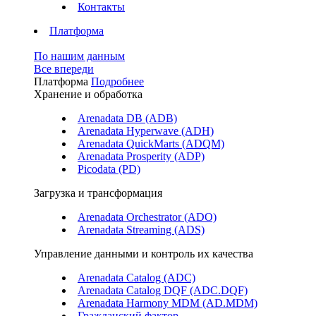
Контакты
Платформа
По нашим данным
Все впереди
Платформа
Подробнее
Хранение и обработка
Arenadata DB (ADB)
Arenadata Hyperwave (ADH)
Arenadata QuickMarts (ADQM)
Arenadata Prosperity (ADP)
Picodata (PD)
Загрузка и трансформация
Arenadata Orchestrator (ADO)
Arenadata Streaming (ADS)
Управление данными и контроль их качества
Arenadata Catalog (ADC)
Arenadata Catalog DQF (ADС.DQF)
Arenadata Harmony MDM (AD.MDM)
Гражданский фактор