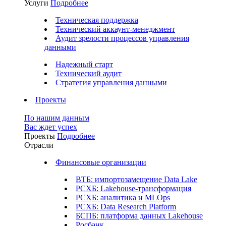
Услуги
Подробнее
Техническая поддержка
Технический аккаунт-менеджмент
Аудит зрелости процессов управления
данными
Надежный старт
Технический аудит
Стратегия управления данными
Проекты
По нашим данным
Вас ждет успех
Проекты
Подробнее
Отрасли
Финансовые организации
ВТБ: импортозамещение Data Lake
РСХБ: Lakehouse-трансформация
РСХБ: аналитика и MLOps
РСХБ: Data Research Platform
БСПБ: платформа данных Lakehouse
Росбанк