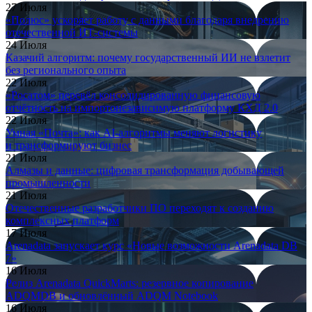
27 Июля
«Полюс» ускоряет работу с данными благодаря внедрению
отечественной ИТ-системы
24 Июля
Казачий алгоритм: почему государственный ИИ не взлетит
без регионального опыта
22 Июля
«Росатом» перевёл консолидированную финансовую
отчётность на импортонезависимую платформу КХД 2.0
22 Июля
Умная «Почта»: как AI-алгоритмы меняют логистику
и трансформируют бизнес
21 Июля
Алмазы и данные: цифровая трансформация добывающей
промышленности
21 Июля
Отечественные разработчики ПО переходят к созданию
комплексных платформ
17 Июля
Arenadata запускает курс «Новые возможности Arenadata DB
7»
16 Июля
Релиз Arenadata QuickMarts: резервное копирование
ADQMDB и обновлённый ADQM Notebook
16 Июля