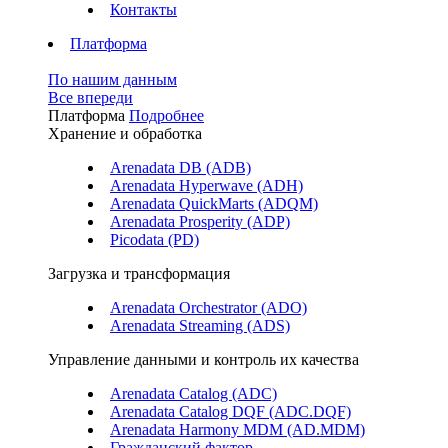
Контакты
Платформа
По нашим данным
Все впереди
Платформа
Подробнее
Хранение и обработка
Arenadata DB (ADB)
Arenadata Hyperwave (ADH)
Arenadata QuickMarts (ADQM)
Arenadata Prosperity (ADP)
Picodata (PD)
Загрузка и трансформация
Arenadata Orchestrator (ADO)
Arenadata Streaming (ADS)
Управление данными и контроль их качества
Arenadata Catalog (ADC)
Arenadata Catalog DQF (ADС.DQF)
Arenadata Harmony MDM (AD.MDM)
Гражданский фактор