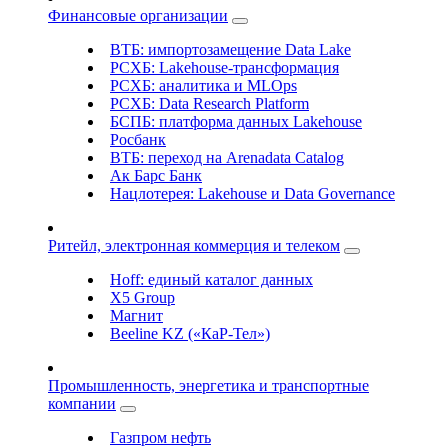
Финансовые организации
ВТБ: импортозамещение Data Lake
РСХБ: Lakehouse-трансформация
РСХБ: аналитика и MLOps
РСХБ: Data Research Platform
БСПБ: платформа данных Lakehouse
Росбанк
ВТБ: переход на Arenadata Catalog
Ак Барс Банк
Нацлотерея: Lakehouse и Data Governance
Ритейл, электронная коммерция и телеком
Hoff: единый каталог данных
X5 Group
Магнит
Beeline KZ («КаР-Тел»)
Промышленность, энергетика и транспортные
компании
Газпром нефть