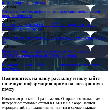
и трансформируют бизнес
21 Июля
Алмазы и данные: цифровая трансформация добывающей
промышленности
21 Июля
Отечественные разработчики ПО переходят к созданию
комплексных платформ
17 Июля
Arenadata запускает курс «Новые возможности Arenadata DB
7»
16 Июля
Релиз Arenadata QuickMarts: резервное копирование
ADQMDB и обновлённый ADQM Notebook
16 Июля
Компании Picodata и Directum подтвердили совместимость
продуктов
Подпишитесь на нашу рассылку и получайте
полезную информацию прямо на электронную
почту
Новостная рассылка 1 раз в месяц. Отправляем только самое
интересное: топовые статьи в СМИ и на Хабре, записи
мероприятий, приглашения на ивенты и самые важные