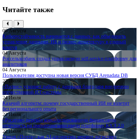
Читайте также
06 Августа
Киберустойчивость начинается с данных: как объединить
управление данными, ИБ и бизнес-архитектуру в единый
контур
04 Августа
Россельхозбанк создал управляемую self-service-платформу для
аналитиков
04 Августа
Пользователям доступна новая версия СУБД Arenadata DB
27 Июля
«Полюс» ускоряет работу с данными благодаря внедрению
отечественной ИТ-системы
24 Июля
Казачий алгоритм: почему государственный ИИ не взлетит
без регионального опыта
22 Июля
«Росатом» перевёл консолидированную финансовую
отчётность на импортонезависимую платформу КХД 2.0
22 Июля
Умная «Почта»: как AI-алгоритмы меняют логистику