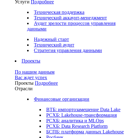
Услуги
Подробнее
Техническая поддержка
Технический аккаунт-менеджмент
Аудит зрелости процессов управления
данными
Надежный старт
Технический аудит
Стратегия управления данными
Проекты
По нашим данным
Вас ждет успех
Проекты
Подробнее
Отрасли
Финансовые организации
ВТБ: импортозамещение Data Lake
РСХБ: Lakehouse-трансформация
РСХБ: аналитика и MLOps
РСХБ: Data Research Platform
БСПБ: платформа данных Lakehouse
Росбанк