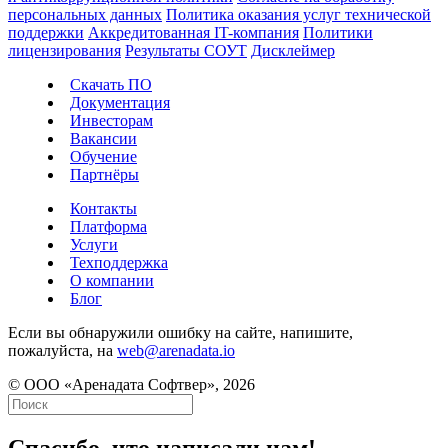
персональных данных
Политика оказания услуг технической
поддержки
Аккредитованная IT-компания
Политики
лицензирования
Результаты СОУТ
Дисклеймер
Скачать ПО
Документация
Инвесторам
Вакансии
Обучение
Партнёры
Контакты
Платформа
Услуги
Техподдержка
О компании
Блог
Если вы обнаружили ошибку на сайте, напишите,
пожалуйста, на
web@arenadata.io
© ООО «Аренадата Софтвер», 2026
Спасибо, что написали нам!